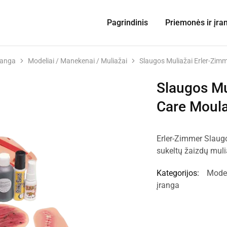
Pagrindinis
Priemonės ir įra
ranga
Modeliai / Manekenai / Muliažai
Slaugos Muliažai Erler-Zim
Slaugos Mu
Care Moula
Erler-Zimmer Slaugos
sukeltų žaizdų mul
Kategorijos:
Model
įranga