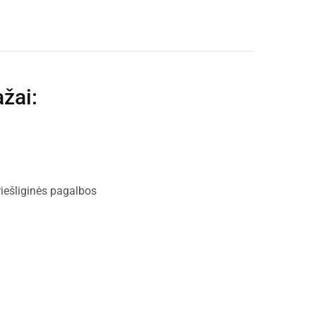
ažai
:
priešliginės pagalbos