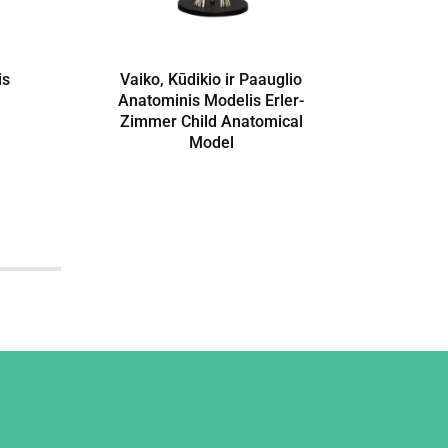
is
Vaiko, Kūdikio ir Paauglio
Žm
Anatominis Modelis Erler-
Erl
Zimmer Child Anatomical
Model