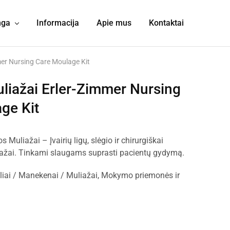
nga
Informacija
Apie mus
Kontaktai
mer Nursing Care Moulage Kit
liažai Erler-Zimmer Nursing
ge Kit
 Muliažai – Įvairių ligų, slėgio ir chirurgiškai
iažai. Tinkami slaugams suprasti pacientų gydymą.
iai / Manekenai / Muliažai
,
Mokymo priemonės ir