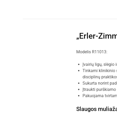
„Erler-Zim
Modelis R11013:
Įvairių ligų, slėgio
Tinkami klinikinio 
disciplinų praktiko
Sukurta norint pad
Įtraukti purškiamo
Pakuojama tvirtame
Slaugos muliaž