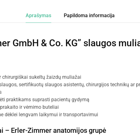
Aprašymas
Papildoma informacija
mer GmbH & Co. KG” slaugos muli
 ir chirurgiškai sukeltų žaizdų muliažai
slaugos, sertifikuotų slaugos asistentų, chirurgijos technikų ar 
s
ėti praktikams suprasti pacientų gydymą
 prakaito ir vėmimo buteliai
 dėklei lengvam laikymui ir transportavimui
ai –
Erler-Zimmer anatomijos grupė