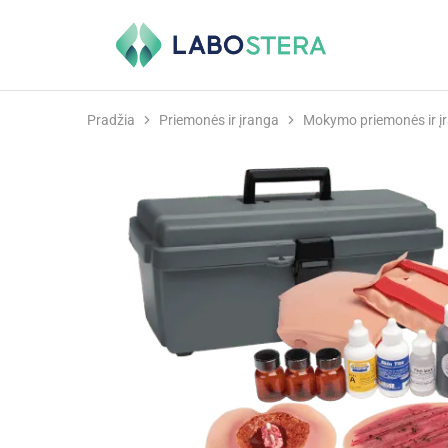
Labostera
Laboratorinė
ir
medicininė
įranga
Pradžia
Priemonės ir įranga
Mokymo priemonės ir į