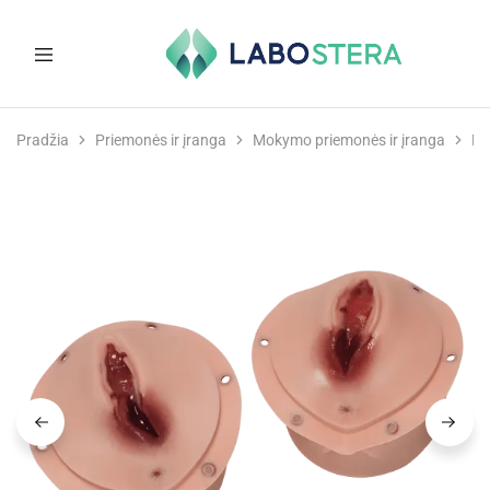
Labostera
Laboratorinė
ir
Pradžia
Priemonės ir įranga
Mokymo priemonės ir įranga
Mo
medicininė
įranga