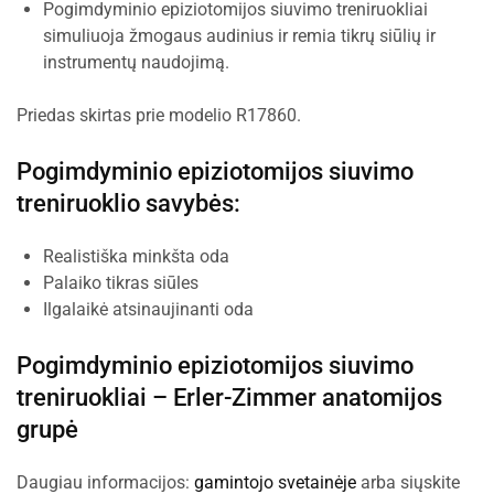
Pogimdyminio epiziotomijos siuvimo treniruokliai
simuliuoja žmogaus audinius ir remia tikrų siūlių ir
instrumentų naudojimą.
Priedas skirtas prie modelio R17860.
Pogimdyminio epiziotomijos siuvimo
treniruoklio savybės:
Realistiška minkšta oda
Palaiko tikras siūles
Ilgalaikė atsinaujinanti oda
Pogimdyminio epiziotomijos siuvimo
treniruokliai –
Erler-Zimmer anatomijos
grupė
Daugiau informacijos:
gamintojo svetainėje
arba siųskite