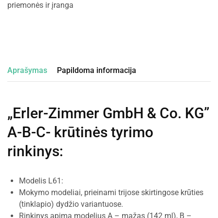
priemonės ir įranga
Aprašymas
Papildoma informacija
„Erler-Zimmer GmbH & Co. KG”
A-B-C- krūtinės tyrimo
rinkinys
:
Modelis L61:
Mokymo modeliai, prieinami trijose skirtingose krūties
(tinklapio) dydžio variantuose.
Rinkinys apima modelius A – mažas (142 ml), B –