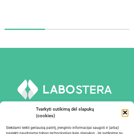
Tvarkyti sutikimą dėl slapukų
(cookies)
Siekdami teikti geriausią patirtį, įrenginio informacijai saugoti ir (arba)
PRIEMONĖS IR ĮRANGA
pasiekti naudojame tokias technologijas kaip slapukus. Jei sutiksime su