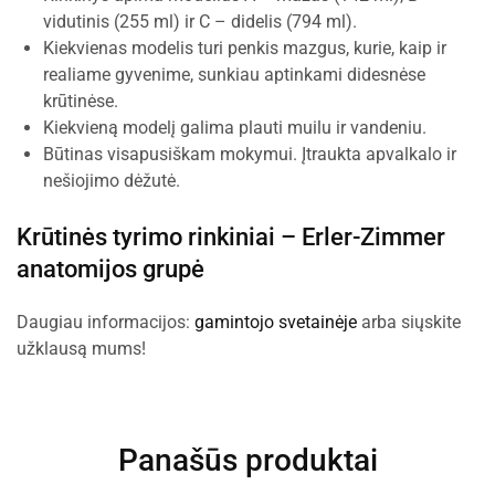
vidutinis (255 ml) ir C – didelis (794 ml).
Kiekvienas modelis turi penkis mazgus, kurie, kaip ir
realiame gyvenime, sunkiau aptinkami didesnėse
krūtinėse.
Kiekvieną modelį galima plauti muilu ir vandeniu.
Būtinas visapusiškam mokymui. Įtraukta apvalkalo ir
nešiojimo dėžutė.
Krūtinės tyrimo rinkiniai –
Erler-Zimmer
anatomijos grupė
Daugiau informacijos:
gamintojo svetainėje
arba siųskite
užklausą mums!
Panašūs produktai