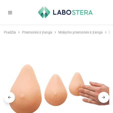
Labostera
Laboratorinė
ir
Pradžia
Priemonės ir įranga
Mokymo priemonės ir įranga
Mo
medicininė
įranga