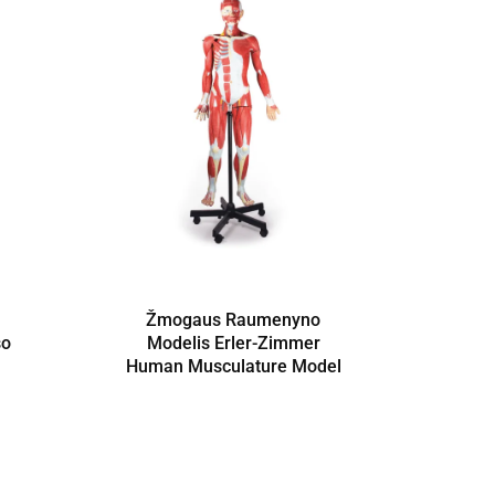
Žmogaus Raumenyno
Klin
so
Modelis Erler-Zimmer
Pagal
Human Musculature Model
K
Eme