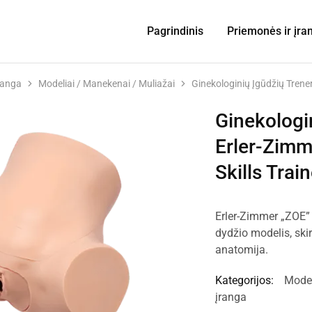
Pagrindinis
Priemonės ir įra
ranga
Modeliai / Manekenai / Muliažai
Ginekologinių Įgūdžių Trener
Ginekologi
Erler-Zimm
Skills Train
Erler-Zimmer „ZOE”
dydžio modelis, ski
anatomija.
Kategorijos:
Model
įranga