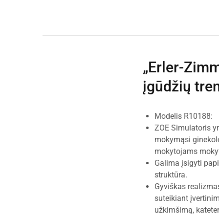
„Erler-Zim
įgūdžių tre
Modelis R10188:
ZOE Simulatoris yr
mokymąsi ginekolo
mokytojams mokyti k
Galima įsigyti pap
struktūra.
Gyviškas realizma
suteikiant įvertin
užkimšimą, kateter