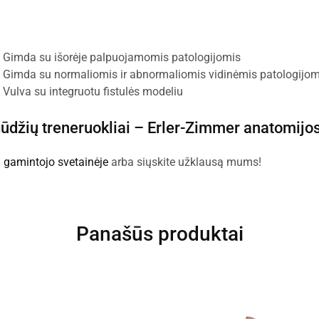
 Gimda su išorėje palpuojamomis patologijomis
 Gimda su normaliomis ir abnormaliomis vidinėmis patologijom
Vulva su integruotu fistulės modeliu
gūdžių treneruokliai –
Erler-Zimmer anatomijo
:
gamintojo svetainėje
arba siųskite užklausą mums!
Panašūs produktai