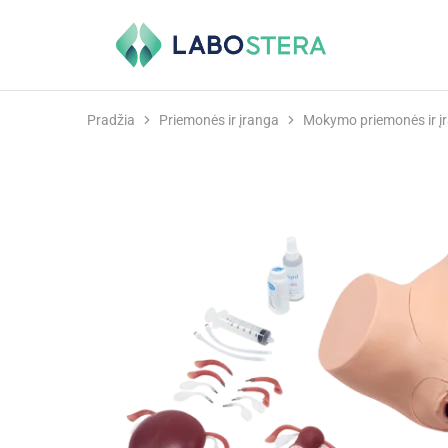
Labostera
Laboratorinė
ir
medicininė
įranga
Pradžia
Priemonės ir įranga
Mokymo priemonės ir į