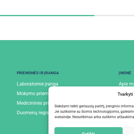
PRIEMONĖS IR ĮRANGA
ĮMONĖ
Laboratorinė įranga
Apie m
Mokymo priemonės ir įranga
Kontak
Tvarkyti
Medicininės priemonės ir įranga
Privatu
Siekdami teikti geriausią patirtį, įrenginio infor
Jei sutiksime su šiomis technologijomis, galėsim
Duomenų registratoriai
svetainėje. Nesutikimas arba sutikimo atšaukimas 
Sutikti