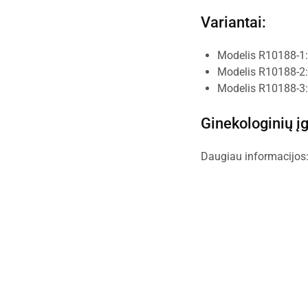
Variantai:
Modelis R10188-1:
Modelis R10188-2:
Modelis R10188-3: 
Ginekologinių į
Daugiau informacijos