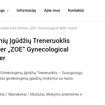
nga
Informacija
Apie mus
Kontaktai
uoklis Erler-Zimmer „ZOE” Gynecological Skills Trainer
nių Įgūdžių Treneruoklis
er „ZOE” Gynecological
er
 Ginekologinių Įgūdžių Treneruoklis – Suaugusiųjų
rtas ginekologinių įgūdžių mokymui su realia
iai / Manekenai / Muliažai
,
Mokymo priemonės ir