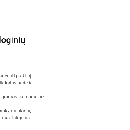
loginių
gerinti praktinį
liatorius padeda
programas su moduline
 mokymo planui,
imus, falopijos