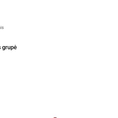
is
s grupė