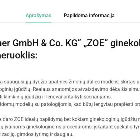
Aprašymas
Papildoma informacija
mer GmbH & Co. KG” „ZOE” gineko
neruoklis
:
a suaugusiųjų dydžio apatinės žmonių dalies modelis, skirtas pa
ginių įgūdžių. Realaus anatomijos atvaizdavimo dėka šis simu
linikinių įgūdžių ir lengvai pritaikyti scenarijams.
ildomų modelių su patologijomis, kad būtų lengviau praplėsti 
s daro ZOE idealų papildymą bet kokiam ginekologinių įgūdžių
imų įvairioms ginekologinėms procedūroms, įskaitant spekulio tyr
izaciją, gimdos tyrimą ir daugiau.