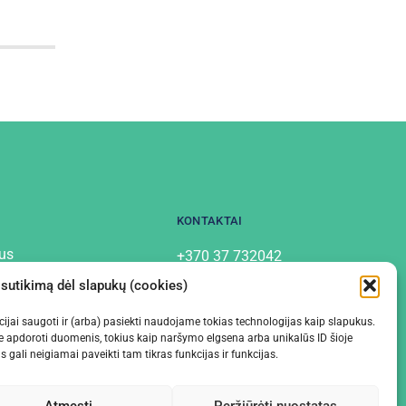
KONTAKTAI
us
+370 37 732042
info@labostera.lt
tai
 sutikimą dėl slapukų (cookies)
Chemijos g. 13, Kaunas
mo politika
macijai saugoti ir (arba) pasiekti naudojame tokias technologijas kaip slapukus.
e apdoroti duomenis, tokius kaip naršymo elgsena arba unikalūs ID šioje
gali neigiamai paveikti tam tikras funkcijas ir funkcijas.
Atmesti
Peržiūrėti nuostatas