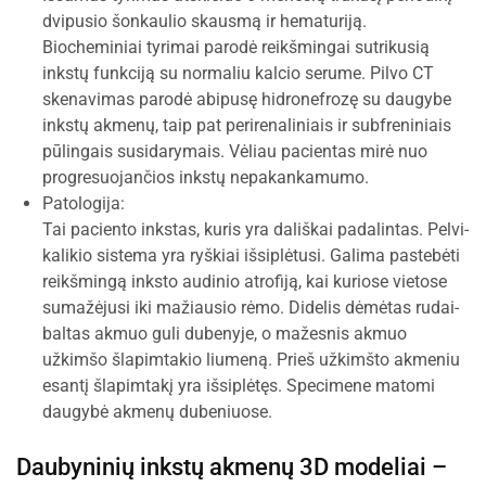
dvipusio šonkaulio skausmą ir hematuriją.
Biocheminiai tyrimai parodė reikšmingai sutrikusią
inkstų funkciją su normaliu kalcio serume. Pilvo CT
skenavimas parodė abipusę hidronefrozę su daugybe
inkstų akmenų, taip pat perirenaliniais ir subfreniniais
pūlingais susidarymais. Vėliau pacientas mirė nuo
progresuojančios inkstų nepakankamumo.
Patologija:
Tai paciento inkstas, kuris yra dališkai padalintas. Pelvi-
kalikio sistema yra ryškiai išsiplėtusi. Galima pastebėti
reikšmingą inksto audinio atrofiją, kai kuriose vietose
sumažėjusi iki mažiausio rėmo. Didelis dėmėtas rudai-
baltas akmuo guli dubenyje, o mažesnis akmuo
užkimšo šlapimtakio liumeną. Prieš užkimšto akmeniu
esantį šlapimtakį yra išsiplėtęs. Specimene matomi
daugybė akmenų dubeniuose.
Daubyninių inkstų akmenų 3D modeliai –