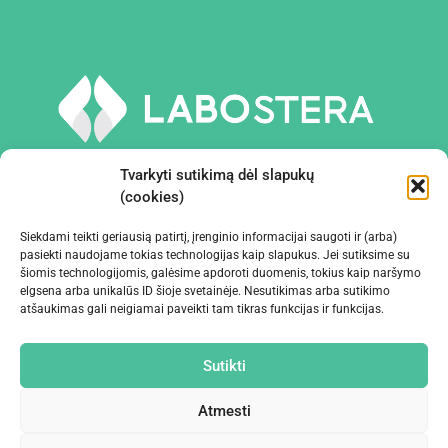
Tvarkyti sutikimą dėl slapukų
(cookies)
Siekdami teikti geriausią patirtį, įrenginio informacijai saugoti ir (arba)
PRIEMONĖS IR ĮRANGA
pasiekti naudojame tokias technologijas kaip slapukus. Jei sutiksime su
šiomis technologijomis, galėsime apdoroti duomenis, tokius kaip naršymo
elgsena arba unikalūs ID šioje svetainėje. Nesutikimas arba sutikimo
ĮMONĖ
atšaukimas gali neigiamai paveikti tam tikras funkcijas ir funkcijas.
KONTAKTAI
Sutikti
Atmesti