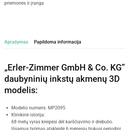
priemonės ir įranga
Aprašymas
Papildoma informacija
„Erler-Zimmer GmbH & Co. KG”
daubyninių inkstų akmenų 3D
modelis
:
Modelio numeris: MP2095
Klinikinė istorija:
68 metų vyras kreipėsi dėl karščiavimo ir drebulio.
Išsamus tyrimas atskleidė 6 mėnesių trukusį periodinį