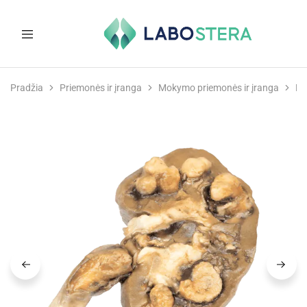
Labostera
Laboratorinė
ir
Pradžia
Priemonės ir įranga
Mokymo priemonės ir įranga
Mo
medicininė
įranga