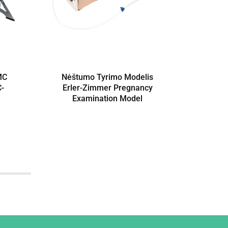
MC
Nėštumo Tyrimo Modelis
RFID 
C-
Erler-Zimmer Pregnancy
SMC 
Examination Model
LO