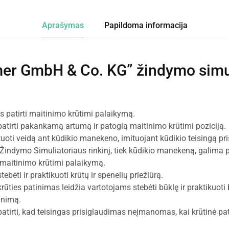
Aprašymas
Papildoma informacija
mer GmbH & Co. KG” žindymo simu
s patirti maitinimo krūtimi palaikymą.
 patirti pakankamą artumą ir patogią maitinimo krūtimi poziciją.
oti veidą ant kūdikio manekeno, imituojant kūdikio teisingą pr
Žindymo Simuliatoriaus rinkinį, tiek kūdikio manekeną, galima p
į maitinimo krūtimi palaikymą.
stebėti ir praktikuoti krūtų ir spenelių priežiūrą.
ūties patinimas leidžia vartotojams stebėti būklę ir praktikuoti
inimą.
 patirti, kad teisingas prisiglaudimas neįmanomas, kai krūtinė pat