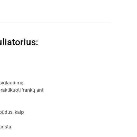
liatorius
:
isiglaudimą.
raktikuoti ‘rankų ant
 būdus, kaip
insta.