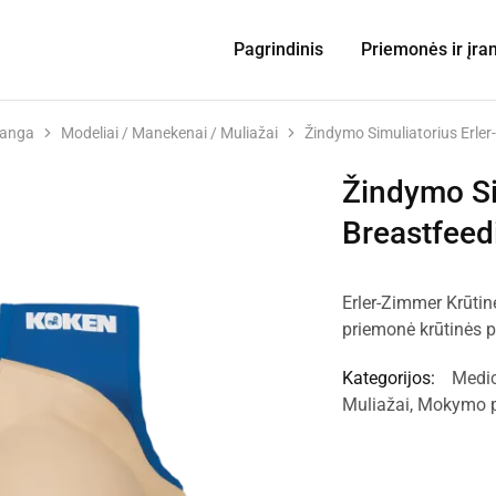
Pagrindinis
Priemonės ir įra
ranga
Modeliai / Manekenai / Muliažai
Žindymo Simuliatorius Erle
Žindymo Si
Breastfeed
Erler-Zimmer Krūti
priemonė krūtinės pr
Kategorijos:
Medic
Muliažai
,
Mokymo pr