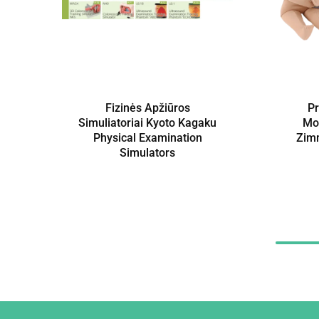
Fizinės Apžiūros
P
Simuliatoriai Kyoto Kagaku
Mod
Physical Examination
Zimm
Simulators