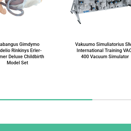
rabangus Gimdymo
Vakuumo Simuliatorius S
elio Rinkinys Erler-
International Training VA
er Deluxe Childbirth
400 Vacuum Simulator
Model Set