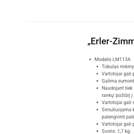
„Erler-Zim
Modelis LM113A
Tobulas rinkiny
Vartotojai gali
Galima sumontu
Naudojant tiek 
rankų’ požiūrį 
Vartotojai gali 
Simuliuojama kr
palengvinti pat
Vartotojai gali
Svoris: 1,7 kg.