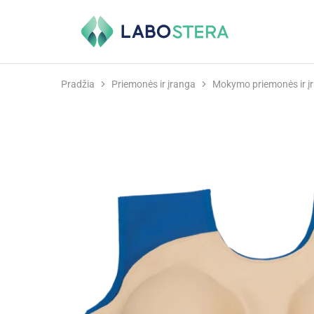
Labostera
Laboratorinė
ir
medicininė
įranga
Pradžia
Priemonės ir įranga
Mokymo priemonės ir į