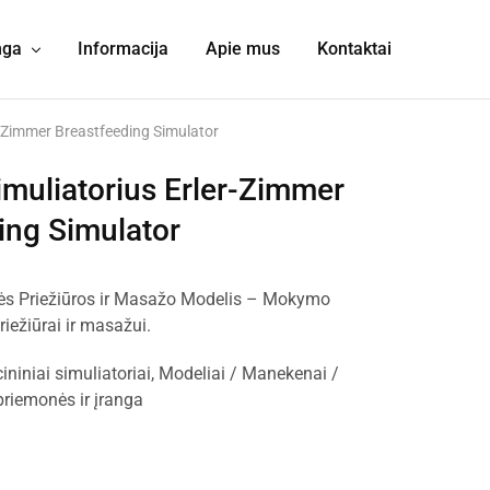
nga
Informacija
Apie mus
Kontaktai
r-Zimmer Breastfeeding Simulator
muliatorius Erler-Zimmer
ing Simulator
nės Priežiūros ir Masažo Modelis – Mokymo
iežiūrai ir masažui.
ininiai simuliatoriai
,
Modeliai / Manekenai /
iemonės ir įranga