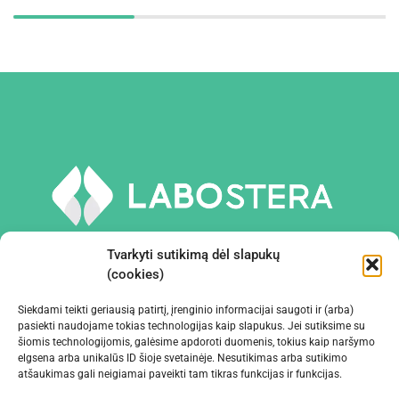
Tvarkyti sutikimą dėl slapukų
(cookies)
Siekdami teikti geriausią patirtį, įrenginio informacijai saugoti ir (arba)
PRIEMONĖS IR ĮRANGA
pasiekti naudojame tokias technologijas kaip slapukus. Jei sutiksime su
šiomis technologijomis, galėsime apdoroti duomenis, tokius kaip naršymo
elgsena arba unikalūs ID šioje svetainėje. Nesutikimas arba sutikimo
ĮMONĖ
atšaukimas gali neigiamai paveikti tam tikras funkcijas ir funkcijas.