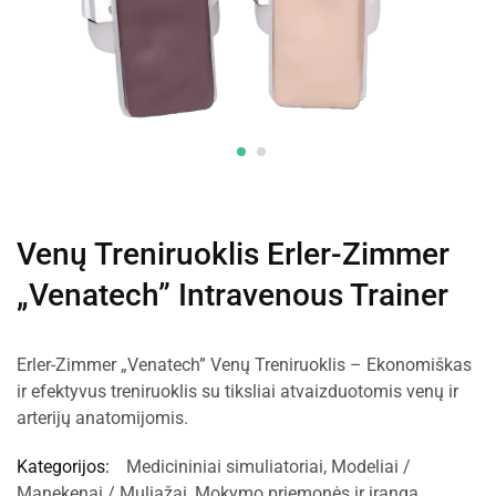
Venų Treniruoklis Erler-Zimmer
„Venatech” Intravenous Trainer
Erler-Zimmer „Venatech” Venų Treniruoklis – Ekonomiškas
ir efektyvus treniruoklis su tiksliai atvaizduotomis venų ir
arterijų anatomijomis.
Kategorijos:
Medicininiai simuliatoriai
,
Modeliai /
Manekenai / Muliažai
,
Mokymo priemonės ir įranga