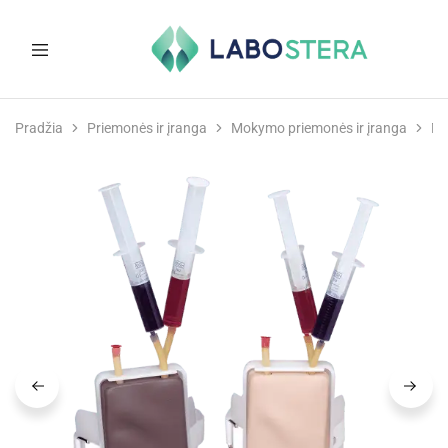
Labostera
Laboratorinė
ir
Pradžia
Priemonės ir įranga
Mokymo priemonės ir įranga
Mo
medicininė
įranga