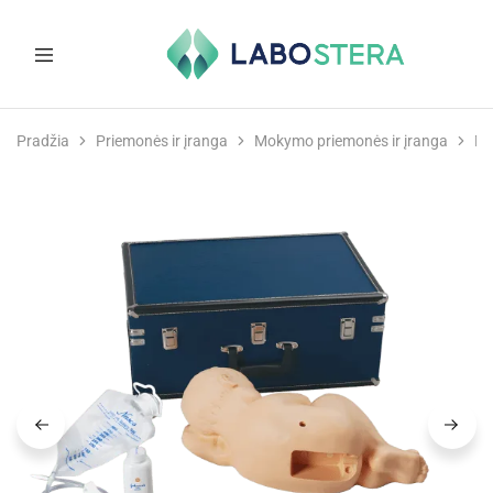
Labostera
Laboratorinė
ir
Pradžia
Priemonės ir įranga
Mokymo priemonės ir įranga
Mo
medicininė
įranga