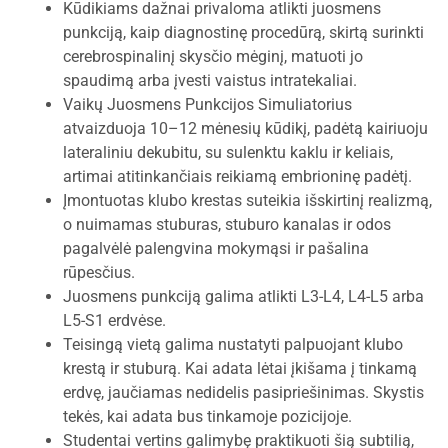
Kūdikiams dažnai privaloma atlikti juosmens
punkciją, kaip diagnostinę procedūrą, skirtą surinkti
cerebrospinalinį skysčio mėginį, matuoti jo
spaudimą arba įvesti vaistus intratekaliai.
Vaikų Juosmens Punkcijos Simuliatorius
atvaizduoja 10–12 mėnesių kūdikį, padėtą kairiuoju
lateraliniu dekubitu, su sulenktu kaklu ir keliais,
artimai atitinkančiais reikiamą embrioninę padėtį.
Įmontuotas klubo krestas suteikia išskirtinį realizmą,
o nuimamas stuburas, stuburo kanalas ir odos
pagalvėlė palengvina mokymąsi ir pašalina
rūpesčius.
Juosmens punkciją galima atlikti L3-L4, L4-L5 arba
L5-S1 erdvėse.
Teisingą vietą galima nustatyti palpuojant klubo
krestą ir stuburą. Kai adata lėtai įkišama į tinkamą
erdvę, jaučiamas nedidelis pasipriešinimas. Skystis
tekės, kai adata bus tinkamoje pozicijoje.
Studentai vertins galimybę praktikuoti šią subtilią,