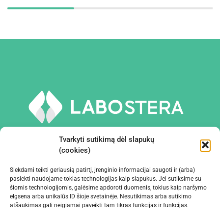
Tvarkyti sutikimą dėl slapukų
(cookies)
Siekdami teikti geriausią patirtį, įrenginio informacijai saugoti ir (arba)
PRIEMONĖS IR ĮRANGA
pasiekti naudojame tokias technologijas kaip slapukus. Jei sutiksime su
šiomis technologijomis, galėsime apdoroti duomenis, tokius kaip naršymo
elgsena arba unikalūs ID šioje svetainėje. Nesutikimas arba sutikimo
ĮMONĖ
atšaukimas gali neigiamai paveikti tam tikras funkcijas ir funkcijas.