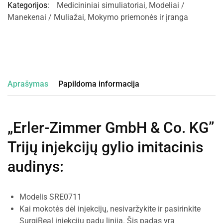
Kategorijos:
Medicininiai simuliatoriai
,
Modeliai /
Manekenai / Muliažai
,
Mokymo priemonės ir įranga
Aprašymas
Papildoma informacija
„Erler-Zimmer GmbH & Co. KG”
Trijų injekcijų gylio imitacinis
audinys
:
Modelis SRE0711
Kai mokotės dėl injekcijų, nesivaržykite ir pasirinkite
SurgiReal injekcijų padų liniją. Šis padas yra