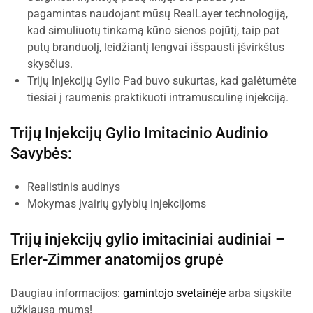
pagamintas naudojant mūsų RealLayer technologiją,
kad simuliuotų tinkamą kūno sienos pojūtį, taip pat
putų branduolį, leidžiantį lengvai išspausti įšvirkštus
skysčius.
Trijų Injekcijų Gylio Pad buvo sukurtas, kad galėtumėte
tiesiai į raumenis praktikuoti intramusculinę injekciją.
Trijų Injekcijų Gylio Imitacinio Audinio
Savybės:
Realistinis audinys
Mokymas įvairių gylybių injekcijoms
Trijų injekcijų gylio imitaciniai audiniai –
Erler-Zimmer anatomijos grupė
Daugiau informacijos:
gamintojo svetainėje
arba siųskite
užklausą mums!