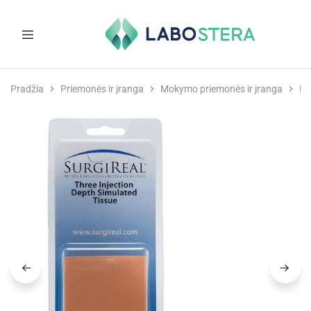
Labostera
Laboratorinė
ir
Pradžia
Priemonės ir įranga
Mokymo priemonės ir įranga
Mo
medicininė
įranga