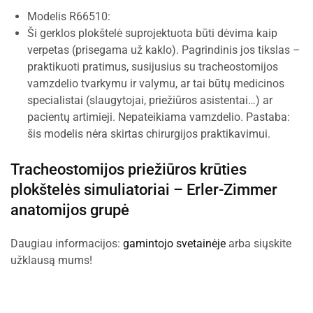
Modelis R66510:
Ši gerklos plokštelė suprojektuota būti dėvima kaip
verpetas (prisegama už kaklo). Pagrindinis jos tikslas –
praktikuoti pratimus, susijusius su tracheostomijos
vamzdelio tvarkymu ir valymu, ar tai būtų medicinos
specialistai (slaugytojai, priežiūros asistentai…) ar
pacientų artimieji. Nepateikiama vamzdelio. Pastaba:
šis modelis nėra skirtas chirurgijos praktikavimui.
Tracheostomijos priežiūros krūties
plokštelės simuliatoriai –
Erler-Zimmer
anatomijos grupė
Daugiau informacijos:
gamintojo svetainėje
arba siųskite
užklausą mums!