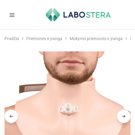
Labostera
Laboratorinė
ir
Pradžia
Priemonės ir įranga
Mokymo priemonės ir įranga
Mo
medicininė
įranga