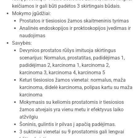
keičiamos ir gali būti padėtos 3 skirtingais būdais.
Mokymo įgūdžiai:
Prostatos ir tiesiosios žarnos skaitmeninis tyrimas
Analinės endoskopijos ir proktoskopijos įvedimas ir
naudojimas
Savybės:
Devynios prostatos rūšys imituoja skirtingus
scenarijus: Normalus, prostatitas, padidėjimas 1,
padidėjimas 2, karcinoma 1, karcinoma 2,
karcinoma 3, karcinoma 4, karcinoma 5
Keturi tiesiosios žarnos vienetai: normalus, maža
karcinoma, didelė karcinoma, polipas kartu su maža
karcinoma
Mokymasis su keliomis prostatomis ir tiesiosios
žarnos atvejais yra vienu metu ir efektyvus laiko
atžvilgiu
Šoninis, gulintis ir pilvas į apačią padėjimas.
3 suktiniai vienetai su 9 prostatomis gali lengvai