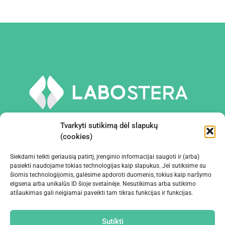
Tvarkyti sutikimą dėl slapukų
(cookies)
Siekdami teikti geriausią patirtį, įrenginio informacijai saugoti ir (arba)
PRIEMONĖS IR ĮRANGA
pasiekti naudojame tokias technologijas kaip slapukus. Jei sutiksime su
šiomis technologijomis, galėsime apdoroti duomenis, tokius kaip naršymo
elgsena arba unikalūs ID šioje svetainėje. Nesutikimas arba sutikimo
ĮMONĖ
atšaukimas gali neigiamai paveikti tam tikras funkcijas ir funkcijas.
KONTAKTAI
Sutikti