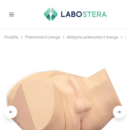
Labostera
Laboratorinė
ir
Pradžia
Priemonės ir įranga
Mokymo priemonės ir įranga
Mo
medicininė
įranga