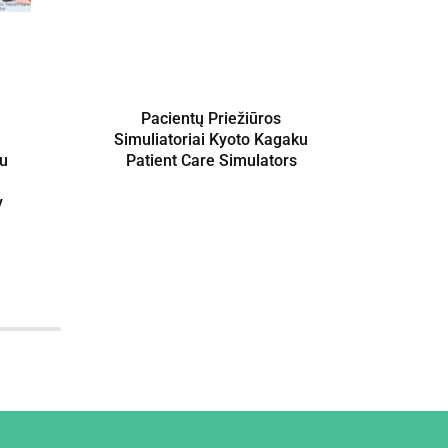
Pacientų Priežiūros
Mec
Simuliatoriai Kyoto Kagaku
SMC 
ku
Patient Care Simulators
M
y