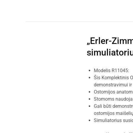
„Erler-Zim
simuliatori
Modelis R11045:
Šis Komplektinis O
demonstravimui ir 
Ostomijos anatomija
Stomoms naudojama 
Gali būti demonstr
ostomijos maišeli
Simuliatorius susi