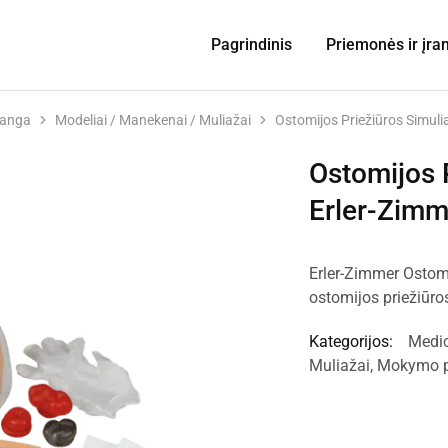
Pagrindinis
Priemonės ir įra
ranga
Modeliai / Manekenai / Muliažai
Ostomijos Priežiūros Simuli
Ostomijos 
Erler-Zimm
Erler-Zimmer Ostomi
ostomijos priežiūro
Kategorijos:
Medic
Muliažai
,
Mokymo pr