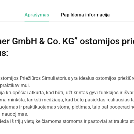
Aprašymas
Papildoma informacija
mer GmbH & Co. KG” ostomijos pri
us
:
stomijos Priežiūros Simuliatorius yra idealus ostomijos priežiū
praktikavimui.
 kruopščiai atkurta, kad būtų užtikrintas gyvi funkcijos ir išva
minkšta, lanksti medžiaga, kad būtų pasiektas realiausias takt
uojamas ir praktikuojamas stomų plėtimas, taip pat pooperacinė
ų naudojimas.
deda iš trijų vietų keičiamoms stomoms ir pastoviai atitraukta st