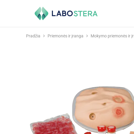
Labostera
Laboratorinė
ir
medicininė
įranga
Pradžia
Priemonės ir įranga
Mokymo priemonės ir į