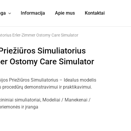
nga
Informacija
Apie mus
Kontaktai
atorius Erler-Zimmer Ostomy Care Simulator
Priežiūros Simuliatorius
er Ostomy Care Simulator
jos Priežiūros Simuliatorius – Idealus modelis
s procedūrų demonstravimui ir praktikavimui.
ininiai simuliatoriai
,
Modeliai / Manekenai /
iemonės ir įranga