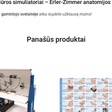
iūros simuliatoriai –
Erler-Zimmer anatomijos
:
gamintojo svetainėje
arba siųskite užklausą mums!
Panašūs produktai