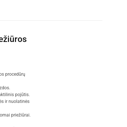
ežiūros
ros procedūrų
izdos.
ilinis pojūtis.
s ir nuolatinės
omai priežiūrai.