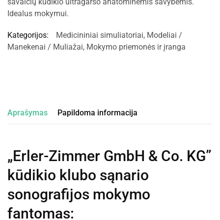
savaičių kūdikio ultragarso anatominėmis savybėmis.
Idealus mokymui.
Kategorijos:
Medicininiai simuliatoriai
,
Modeliai /
Manekenai / Muliažai
,
Mokymo priemonės ir įranga
Aprašymas
Papildoma informacija
„Erler-Zimmer GmbH & Co. KG”
kūdikio klubo sąnario
sonografijos mokymo
fantomas
: