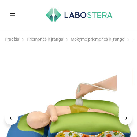
Labostera
Laboratorinė
ir
Pradžia
Priemonės ir įranga
Mokymo priemonės ir įranga
Mo
medicininė
įranga