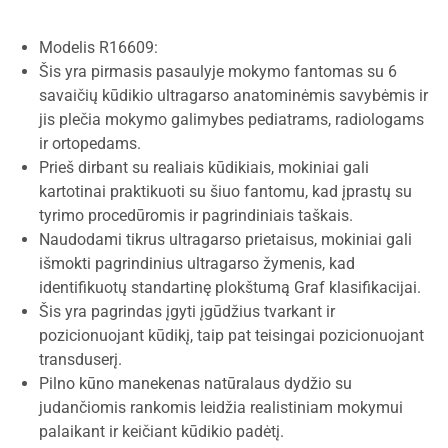
Modelis R16609:
Šis yra pirmasis pasaulyje mokymo fantomas su 6
savaičių kūdikio ultragarso anatominėmis savybėmis ir
jis plečia mokymo galimybes pediatrams, radiologams
ir ortopedams.
Prieš dirbant su realiais kūdikiais, mokiniai gali
kartotinai praktikuoti su šiuo fantomu, kad įprastų su
tyrimo procedūromis ir pagrindiniais taškais.
Naudodami tikrus ultragarso prietaisus, mokiniai gali
išmokti pagrindinius ultragarso žymenis, kad
identifikuotų standartinę plokštumą Graf klasifikacijai.
Šis yra pagrindas įgyti įgūdžius tvarkant ir
pozicionuojant kūdikį, taip pat teisingai pozicionuojant
transduserį.
Pilno kūno manekenas natūralaus dydžio su
judančiomis rankomis leidžia realistiniam mokymui
palaikant ir keičiant kūdikio padėtį.