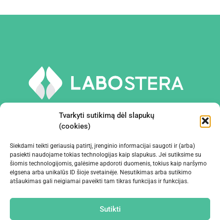
Tvarkyti sutikimą dėl slapukų
(cookies)
Siekdami teikti geriausią patirtį, įrenginio informacijai saugoti ir (arba)
PRIEMONĖS IR ĮRANGA
pasiekti naudojame tokias technologijas kaip slapukus. Jei sutiksime su
šiomis technologijomis, galėsime apdoroti duomenis, tokius kaip naršymo
elgsena arba unikalūs ID šioje svetainėje. Nesutikimas arba sutikimo
ĮMONĖ
atšaukimas gali neigiamai paveikti tam tikras funkcijas ir funkcijas.
KONTAKTAI
Sutikti