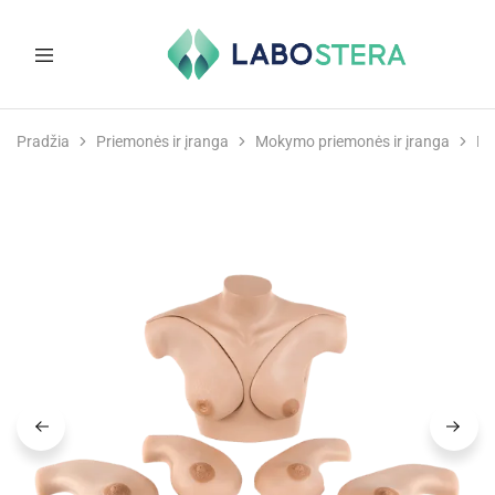
Labostera
Laboratorinė
ir
Pradžia
Priemonės ir įranga
Mokymo priemonės ir įranga
Mo
medicininė
įranga