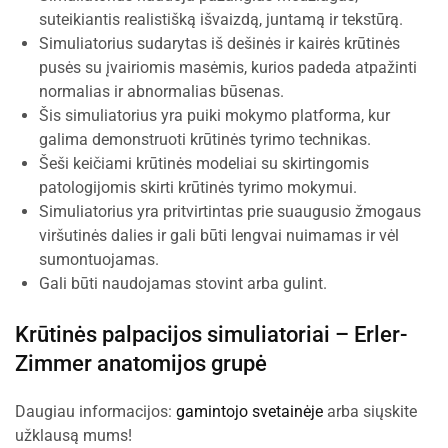
suteikiantis realistišką išvaizdą, juntamą ir tekstūrą.
Simuliatorius sudarytas iš dešinės ir kairės krūtinės
pusės su įvairiomis masėmis, kurios padeda atpažinti
normalias ir abnormalias būsenas.
Šis simuliatorius yra puiki mokymo platforma, kur
galima demonstruoti krūtinės tyrimo technikas.
Šeši keičiami krūtinės modeliai su skirtingomis
patologijomis skirti krūtinės tyrimo mokymui.
Simuliatorius yra pritvirtintas prie suaugusio žmogaus
viršutinės dalies ir gali būti lengvai nuimamas ir vėl
sumontuojamas.
Gali būti naudojamas stovint arba gulint.
Krūtinės palpacijos simuliatoriai –
Erler-
Zimmer anatomijos grupė
Daugiau informacijos:
gamintojo svetainėje
arba siųskite
užklausą mums!