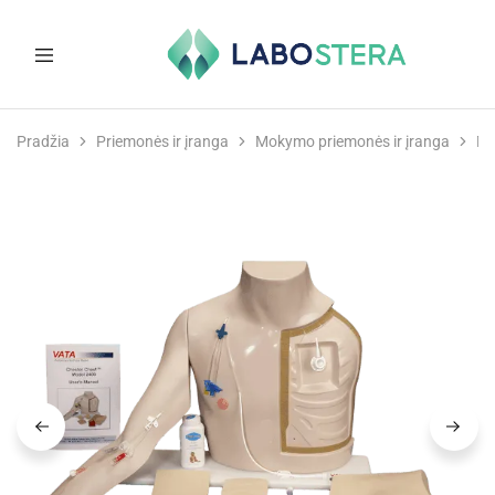
Labostera
Laboratorinė
ir
Pradžia
Priemonės ir įranga
Mokymo priemonės ir įranga
Mo
medicininė
įranga