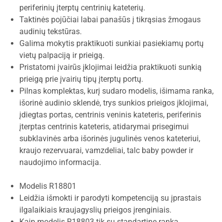
periferinių įterptų centrinių kateterių.
Taktinės pojūčiai labai panašūs į tikrąsias žmogaus
audinių tekstūras.
Galima mokytis praktikuoti sunkiai pasiekiamų portų
vietų palpaciją ir prieigą.
Pristatomi įvairūs įklojimai leidžia praktikuoti sunkią
prieigą prie įvairių tipų įterptų portų.
Pilnas komplektas, kurį sudaro modelis, išimama ranka,
išorinė audinio sklendė, trys sunkios prieigos įklojimai,
įdiegtas portas, centrinis veninis kateteris, periferinis
įterptas centrinis kateteris, atidarymai prisegimui
subklavinės arba išorinės jugulinės venos kateteriui,
kraujo rezervuarai, vamzdeliai, talc baby powder ir
naudojimo informacija.
Modelis R18801
Leidžia išmokti ir parodyti kompetenciją su įprastais
ilgalaikiais kraujagyslių prieigos įrenginiais.
Kaip modelis R18803 tik su standartine ranka