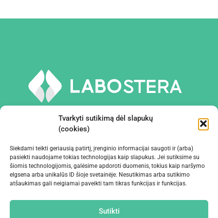
Tvarkyti sutikimą dėl slapukų
(cookies)
Siekdami teikti geriausią patirtį, įrenginio informacijai saugoti ir (arba)
PRIEMONĖS IR ĮRANGA
pasiekti naudojame tokias technologijas kaip slapukus. Jei sutiksime su
šiomis technologijomis, galėsime apdoroti duomenis, tokius kaip naršymo
elgsena arba unikalūs ID šioje svetainėje. Nesutikimas arba sutikimo
ĮMONĖ
atšaukimas gali neigiamai paveikti tam tikras funkcijas ir funkcijas.
KONTAKTAI
Sutikti