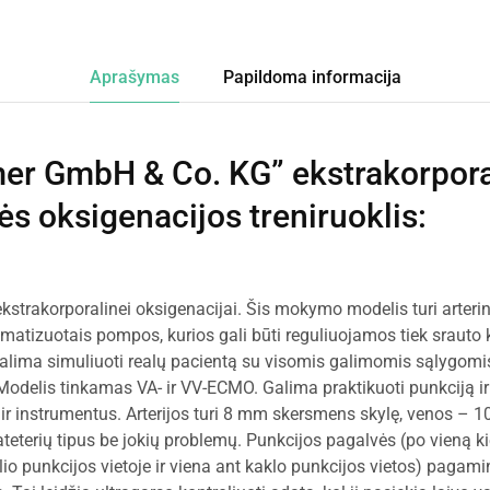
Aprašymas
Papildoma informacija
mer GmbH & Co. KG” ekstrakorpora
 oksigenacijos treniruoklis
:
trakorporalinei oksigenacijai. Šis mokymo modelis turi arterinę
atizuotais pompos, kurios gali būti reguliuojamos tiek srauto ki
Galima simuliuoti realų pacientą su visomis galimomis sąlygomis, 
odelis tinkamas VA- ir VV-ECMO. Galima praktikuoti punkciją ir
ir instrumentus. Arterijos turi 8 mm skersmens skylę, venos – 1
teterių tipus be jokių problemų. Punkcijos pagalvės (po vieną kie
io punkcijos vietoje ir viena ant kaklo punkcijos vietos) pagami