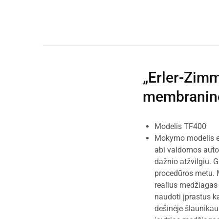
„Erler-Zim
membraninės
Modelis TF400
Mokymo modelis eks
abi valdomos autom
dažnio atžvilgiu. 
procedūros metu. M
realius medžiagas 
naudoti įprastus ka
dešinėje šlaunikaul