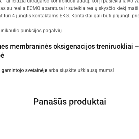
 Tai leidžia ultragarso kontroliuoti adatą, kol ji pasiekia laivo v
as su realia ECMO aparatura ir suteikia realų skysčio kiekį maši
at turi 4 jungtis kontaktams EKG. Kontaktai gali būti prijungti pr
unikaulio punkcijos pagalvių.
nės membraninės oksigenacijos treniruokliai 
pė
:
gamintojo svetainėje
arba siųskite užklausą mums!
Panašūs produktai