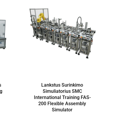
s
Lankstus Surinkimo
Nėš
ng
Simuliatorius SMC
Erl
International Training FAS-
200 Flexible Assembly
Simulator