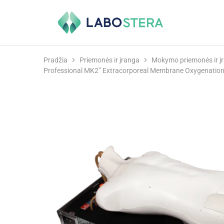
Labostera
Laboratorinė
ir
medicininė
įranga
Pradžia
Priemonės ir įranga
Mokymo priemonės ir į
Professional MK2” Extracorporeal Membrane Oxygenation