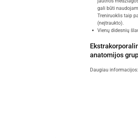
jautrios medžiagos.
gali būti naudojam
Treniruoklis taip p
(neįtraukto).
Vienų didesnių šla
Ekstrakorporali
anatomijos gru
Daugiau informacijos