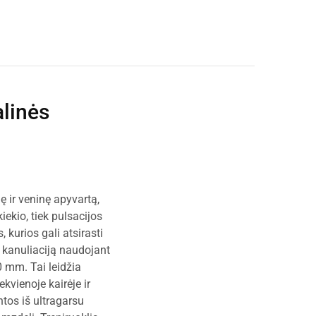
linės
 ir veninę apyvartą,
ekio, tiek pulsacijos
kurios gali atsirasti
 kanuliaciją naudojant
0 mm. Tai leidžia
kvienoje kairėje ir
ntos iš ultragarsu