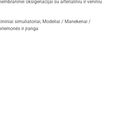
embraninei oksigenacijai su arterialiniu ir veniniu
ininiai simuliatoriai
,
Modeliai / Manekenai /
iemonės ir įranga