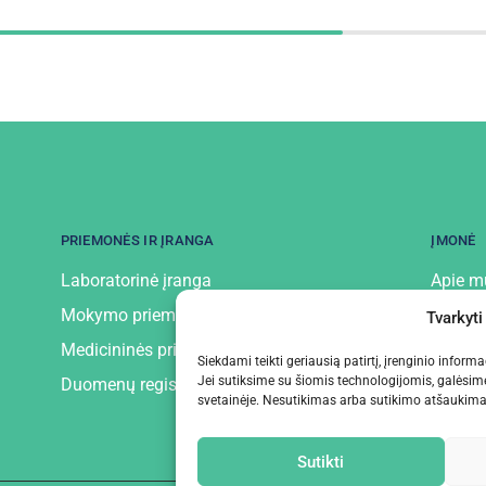
PRIEMONĖS IR ĮRANGA
ĮMONĖ
Laboratorinė įranga
Apie m
Mokymo priemonės ir įranga
Kontak
Tvarkyti
Medicininės priemonės ir įranga
Privatu
Siekdami teikti geriausią patirtį, įrenginio infor
Jei sutiksime su šiomis technologijomis, galėsim
Duomenų registratoriai
svetainėje. Nesutikimas arba sutikimo atšaukimas 
Sutikti