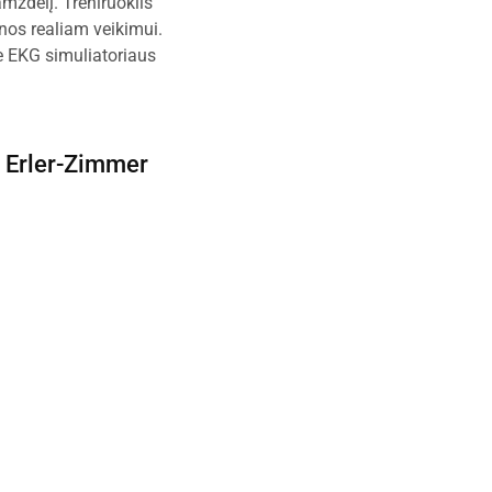
amzdelį. Treniruoklis
nos realiam veikimui.
ie EKG simuliatoriaus
–
Erler-Zimmer