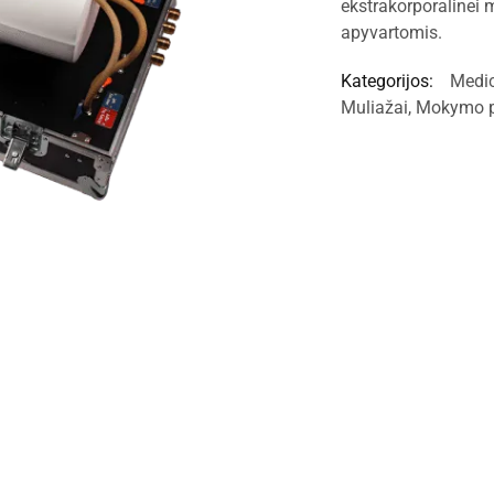
ekstrakorporalinei m
apyvartomis.
Kategorijos:
Medic
Muliažai
,
Mokymo pr