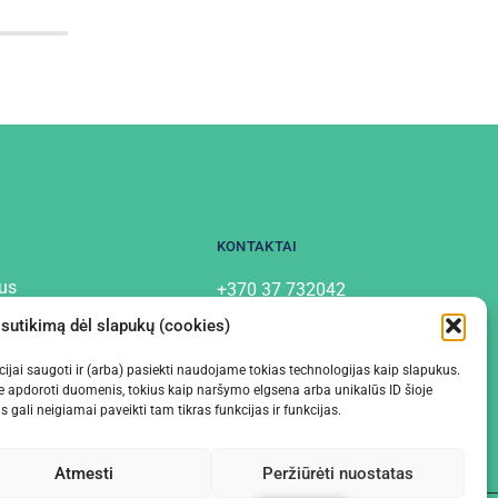
KONTAKTAI
us
+370 37 732042
info@labostera.lt
tai
 sutikimą dėl slapukų (cookies)
Chemijos g. 13, Kaunas
mo politika
macijai saugoti ir (arba) pasiekti naudojame tokias technologijas kaip slapukus.
e apdoroti duomenis, tokius kaip naršymo elgsena arba unikalūs ID šioje
gali neigiamai paveikti tam tikras funkcijas ir funkcijas.
Atmesti
Peržiūrėti nuostatas