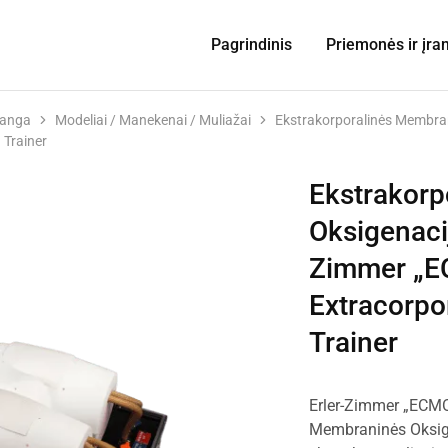
Pagrindinis
Priemonės ir įra
ranga
Modeliai / Manekenai / Muliažai
Ekstrakorporalinės Membran
 Trainer
Ekstrakorp
Oksigenacij
Zimmer „E
Extracorp
Trainer
Erler-Zimmer „ECMO
Membraninės Oksig