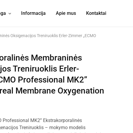
nga
Informacija
Apie mus
Kontaktai
inės Oksigenacijos Treniruoklis Erler-Zimmer „ECMO
oralinės Membraninės
os Treniruoklis Erler-
CMO Professional MK2”
oreal Membrane Oxygenation
 Professional MK2” Ekstrakorporalinės
enacijos Treniruoklis – mokymo modelis