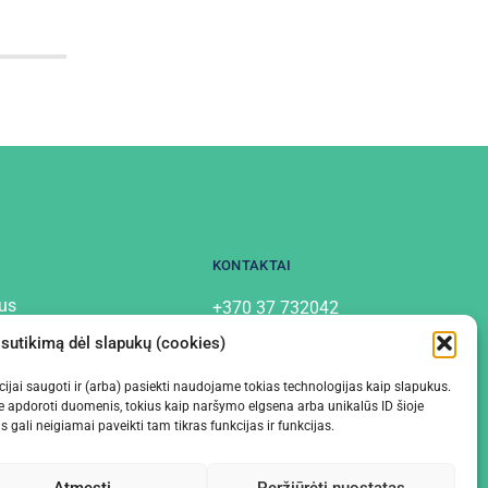
KONTAKTAI
us
+370 37 732042
info@labostera.lt
tai
 sutikimą dėl slapukų (cookies)
Chemijos g. 13, Kaunas
mo politika
macijai saugoti ir (arba) pasiekti naudojame tokias technologijas kaip slapukus.
e apdoroti duomenis, tokius kaip naršymo elgsena arba unikalūs ID šioje
gali neigiamai paveikti tam tikras funkcijas ir funkcijas.
Atmesti
Peržiūrėti nuostatas