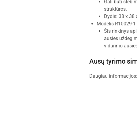
Gali būti stebim
struktūros.
Dydis: 38 x 38 
Modelis R10029-1 
Šis rinkinys api
ausies uždegima
vidurinio ausie
Ausų tyrimo sim
Daugiau informacijos