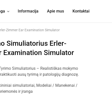
nga
Informacija
Apie mus
Kontaktai
Erler-Zimmer Ear Examination Simulator
o Simuliatorius Erler-
 Examination Simulator
Tyrimo Simuliatorius – Realistiškas mokymo
 praktikuoti ausų tyrimą ir patologijų diagnozę.
ininiai simuliatoriai
,
Modeliai / Manekenai /
iemonės ir įranga