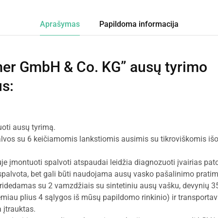
Aprašymas
Papildoma informacija
mer GmbH & Co. KG” ausų tyrimo
us
:
uoti ausų tyrimą.
lvos su 6 keičiamomis lankstiomis ausimis su tikroviškomis išo
uje įmontuoti spalvoti atspaudai leidžia diagnozuoti įvairias pato
spalvota, bet gali būti naudojama ausų vasko pašalinimo prati
pridedamas su 2 vamzdžiais su sintetiniu ausų vašku, devynių 3
miau plius 4 sąlygos iš mūsų papildomo rinkinio) ir transporta
 įtrauktas.