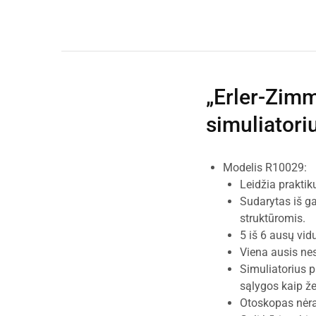
„Erler-Zim
simuliatori
Modelis R10029:
Leidžia praktik
Sudarytas iš ga
struktūromis.
5 iš 6 ausų vid
Viena ausis ne
Simuliatorius 
sąlygos kaip že
Otoskopas nėra