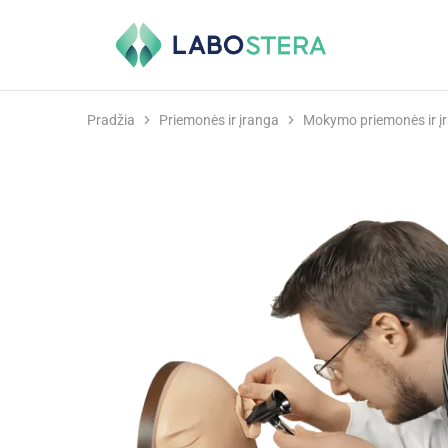
Labostera
Laboratorinė
ir
medicininė
įranga
Pradžia
Priemonės ir įranga
Mokymo priemonės ir į