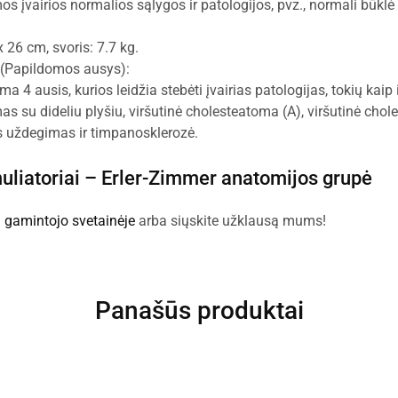
os įvairios normalios sąlygos ir patologijos, pvz., normali būklė i
x 26 cm, svoris: 7.7 kg.
(Papildomos ausys):
ma 4 ausis, kurios leidžia stebėti įvairias patologijas, tokių kaip 
s su dideliu plyšiu, viršutinė cholesteatoma (A), viršutinė chol
s uždegimas ir timpanosklerozė.
uliatoriai –
Erler-Zimmer anatomijos grupė
:
gamintojo svetainėje
arba siųskite užklausą mums!
Panašūs produktai