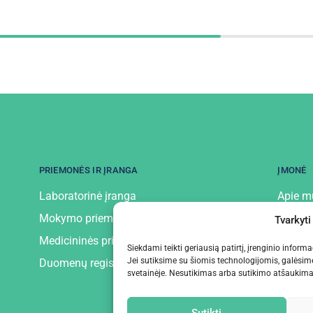
PRIEMONĖS IR ĮRANGA
ĮMONĖ
Laboratorinė įranga
Apie m
Mokymo priemonės ir įranga
Kontak
Tvarkyti
Medicininės priemonės ir įranga
Privatu
Siekdami teikti geriausią patirtį, įrenginio infor
Jei sutiksime su šiomis technologijomis, galėsim
Duomenų registratoriai
svetainėje. Nesutikimas arba sutikimo atšaukimas 
Sutikti