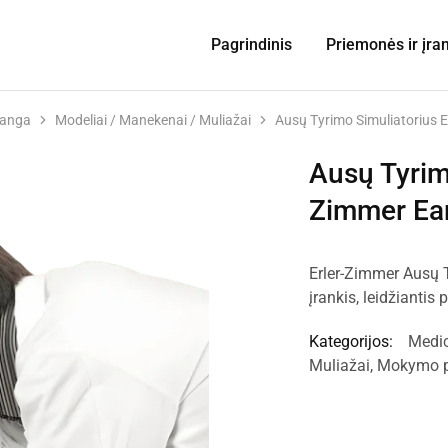
Pagrindinis
Priemonės ir įra
ranga
Modeliai / Manekenai / Muliažai
Ausų Tyrimo Simuliatorius 
Ausų Tyrim
Zimmer Ear
Erler-Zimmer Ausų 
įrankis, leidžiantis
Kategorijos:
Medic
Muliažai
,
Mokymo pr