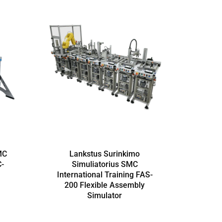
MC
Lankstus Surinkimo
M
C-
Simuliatorius SMC
International Training FAS-
Inte
200 Flexible Assembly
20
Simulator