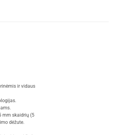
rinėmis ir vidaus
logijas.
mams.
5 mm skaidrių (5
vimo dėžute.