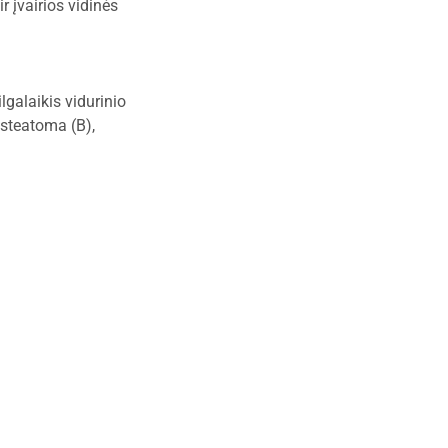
r įvairios vidinės
ilgalaikis vidurinio
esteatoma (B),