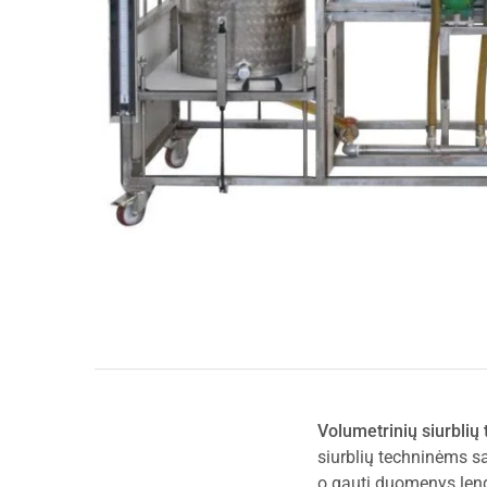
Volumetrinių siurbli
siurblių techninėms s
o gauti duomenys lengv