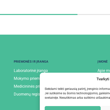
PRIEMONĖS IR ĮRANGA
ĮMONĖ
Laboratorinė įranga
Apie m
Mokymo priemonės ir įranga
Kontak
Tvarkyti
Medicininės priemonės ir įranga
Privatu
Siekdami teikti geriausią patirtį, įrenginio infor
Jei sutiksime su šiomis technologijomis, galėsim
Duomenų registratoriai
svetainėje. Nesutikimas arba sutikimo atšaukimas 