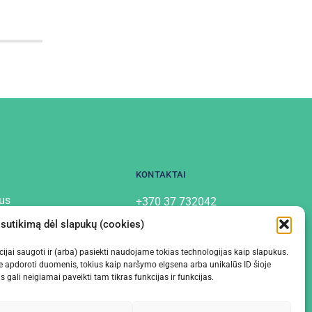
KONTAKTAI
us
+370 37 732042
info@labostera.lt
tai
 sutikimą dėl slapukų (cookies)
Chemijos g. 13, Kaunas
mo politika
macijai saugoti ir (arba) pasiekti naudojame tokias technologijas kaip slapukus.
e apdoroti duomenis, tokius kaip naršymo elgsena arba unikalūs ID šioje
gali neigiamai paveikti tam tikras funkcijas ir funkcijas.