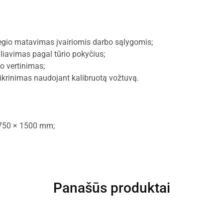
slėgio matavimas įvairiomis darbo sąlygomis;
uliavimas pagal tūrio pokyčius;
o vertinimas;
ikrinimas naudojant kalibruotą vožtuvą.
750 × 1500 mm;
Panašūs produktai