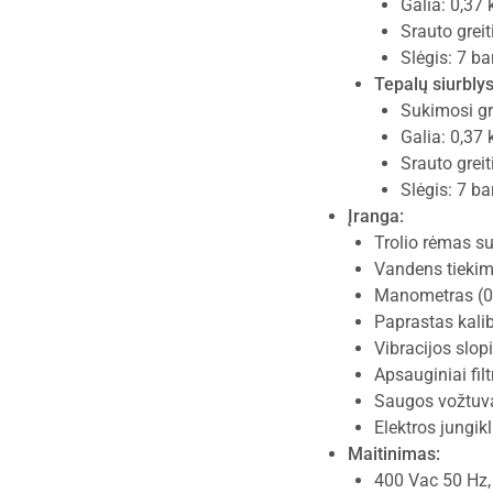
Galia: 0,37
Srauto greit
Slėgis: 7 ba
Tepalų siurblys
Sukimosi gr
Galia: 0,37
Srauto greit
Slėgis: 7 ba
Įranga:
Trolio rėmas su
Vandens tiekimo
Manometras (0
Paprastas kalib
Vibracijos slop
Apsauginiai fil
Saugos vožtuva
Elektros jungikl
Maitinimas:
400 Vac 50 Hz, 