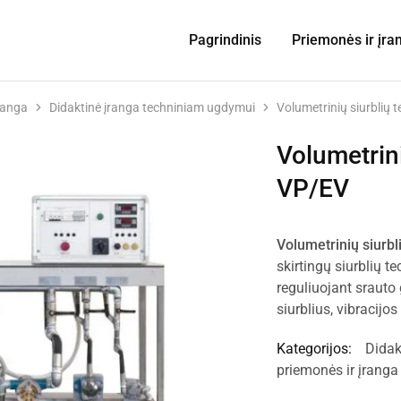
Pagrindinis
Priemonės ir įra
ranga
Didaktinė įranga techniniam ugdymui
Volumetrinių siurblių
Volumetrin
VP/EV
Volumetrinių siurb
skirtingų siurblių t
reguliuojant srauto 
siurblius, vibracijo
Kategorijos:
Didak
priemonės ir įranga