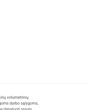
irių volumetrinių
ingoms darbo sąlygoms,
bę išmatuoti srauto