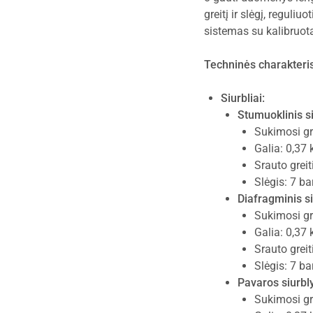
greitį ir slėgį, reguliu
sistemas su kalibruota
Techninės charakteris
Siurbliai:
Stumuoklinis si
Sukimosi gr
Galia: 0,37
Srauto greit
Slėgis: 7 ba
Diafragminis si
Sukimosi gr
Galia: 0,37
Srauto greit
Slėgis: 7 ba
Pavaros siurbly
Sukimosi gr