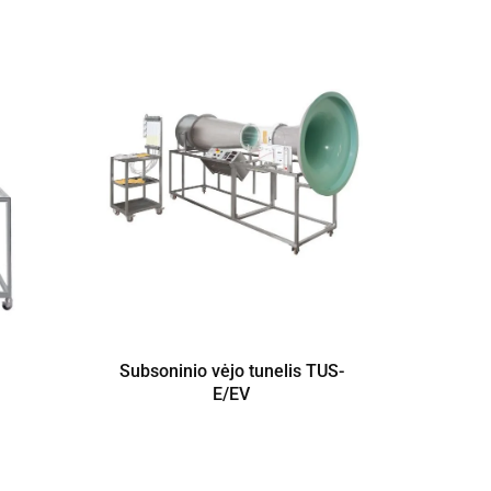
Subsoninio vėjo tunelis TUS-
E/EV
Ban
P
Ši