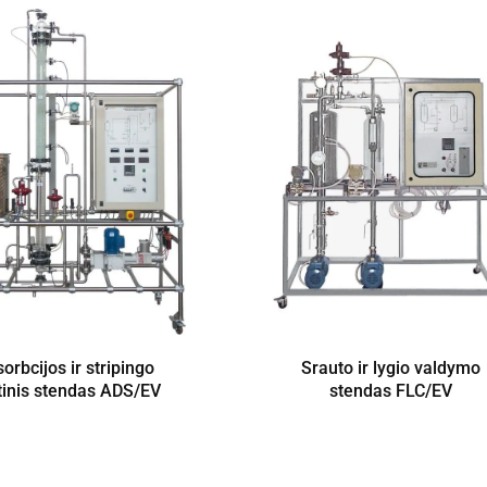
orbcijos ir stripingo
Srauto ir lygio valdymo
tinis stendas ADS/EV
stendas FLC/EV