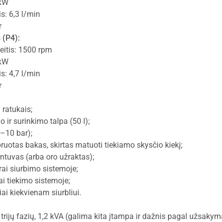
 kW
is: 6,3 l/min
r
 (P4):
eitis: 1500 rpm
 kW
is: 4,7 l/min
r
 ratukais;
 ir surinkimo talpa (50 l);
–10 bar);
ruotas bakas, skirtas matuoti tiekiamo skysčio kiekį;
intuvas (arba oro užraktas);
trai siurbimo sistemoje;
i tiekimo sistemoje;
iai kiekvienam siurbliui.
trijų fazių, 1,2 kVA (galima kita įtampa ir dažnis pagal užsakym