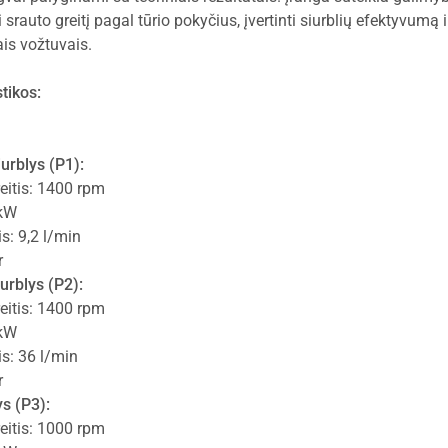
oti srauto greitį pagal tūrio pokyčius, įvertinti siurblių efektyvumą 
is vožtuvais.
tikos:
urblys (P1):
eitis: 1400 rpm
 kW
is: 9,2 l/min
r
urblys (P2):
eitis: 1400 rpm
 kW
is: 36 l/min
r
s (P3):
eitis: 1000 rpm