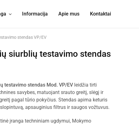
nga
Informacija
Apie mus
Kontaktai
 testavimo stendas VP/EV
ių siurblių testavimo stendas
lių testavimo stendas Mod. VP/EV
leidžia tirti
echnines savybes, matuojant srauto greitį, slėgį ir
greitį pagal tūrio pokyčius. Stendas apima keturis
s slopintuvą, apsauginius filtrus ir saugos vožtuvus.
tinė įranga techniniam ugdymui
,
Mokymo