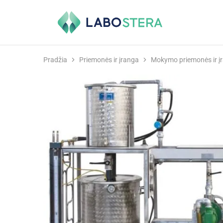
Labostera
Laboratorinė
ir
medicininė
įranga
Pradžia
Priemonės ir įranga
Mokymo priemonės ir į