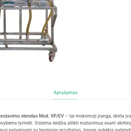
Aprašymas
ų testavimo stendas Mod. VP/EV
– tai mokomoji įranga, skirta įva
avybėms tyrinėti. Sistema leidžia atlikti matavimus esant skirt
ai palyginami su teoriniais rezultatais. Įranga suteikia galimy