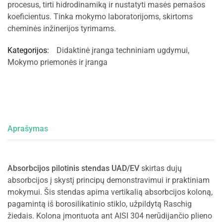
procesus, tirti hidrodinamiką ir nustatyti masės pernašos
koeficientus. Tinka mokymo laboratorijoms, skirtoms
cheminės inžinerijos tyrimams.
Kategorijos:
Didaktinė įranga techniniam ugdymui
,
Mokymo priemonės ir įranga
Aprašymas
Absorbcijos pilotinis stendas UAD/EV
skirtas dujų
absorbcijos į skystį principų demonstravimui ir praktiniam
mokymui. Šis stendas apima vertikalią absorbcijos koloną,
pagamintą iš borosilikatinio stiklo, užpildytą Raschig
žiedais. Kolona įmontuota ant AISI 304 nerūdijančio plieno