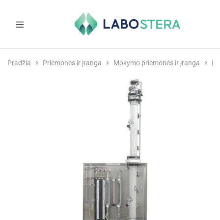
Labostera
Laboratorinė
ir
Pradžia
Priemonės ir įranga
Mokymo priemonės ir įranga
Di
medicininė
įranga