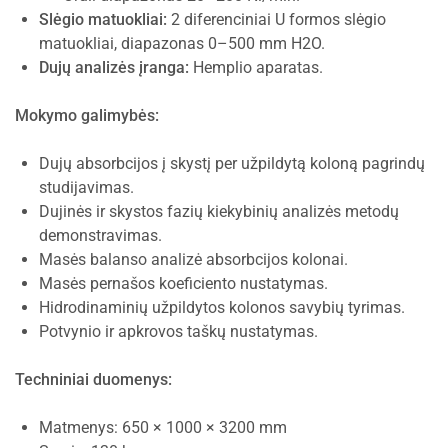
Slėgio matuokliai:
2 diferenciniai U formos slėgio
matuokliai, diapazonas 0–500 mm H2O.
Dujų analizės įranga:
Hemplio aparatas.
Mokymo galimybės:
Dujų absorbcijos į skystį per užpildytą koloną pagrindų
studijavimas.
Dujinės ir skystos fazių kiekybinių analizės metodų
demonstravimas.
Masės balanso analizė absorbcijos kolonai.
Masės pernašos koeficiento nustatymas.
Hidrodinaminių užpildytos kolonos savybių tyrimas.
Potvynio ir apkrovos taškų nustatymas.
Techniniai duomenys:
Matmenys: 650 × 1000 × 3200 mm