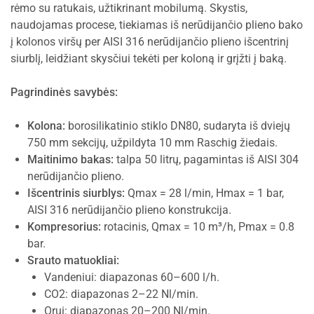
rėmo su ratukais, užtikrinant mobilumą. Skystis,
naudojamas procese, tiekiamas iš nerūdijančio plieno bako
į kolonos viršų per AISI 316 nerūdijančio plieno išcentrinį
siurblį, leidžiant skysčiui tekėti per koloną ir grįžti į baką.
Pagrindinės savybės:
Kolona:
borosilikatinio stiklo DN80, sudaryta iš dviejų
750 mm sekcijų, užpildyta 10 mm Raschig žiedais.
Maitinimo bakas:
talpa 50 litrų, pagamintas iš AISI 304
nerūdijančio plieno.
Išcentrinis siurblys:
Qmax = 28 l/min, Hmax = 1 bar,
AISI 316 nerūdijančio plieno konstrukcija.
Kompresorius:
rotacinis, Qmax = 10 m³/h, Pmax = 0.8
bar.
Srauto matuokliai:
Vandeniui: diapazonas 60–600 l/h.
CO2: diapazonas 2–22 Nl/min.
Orui: diapazonas 20–200 Nl/min.