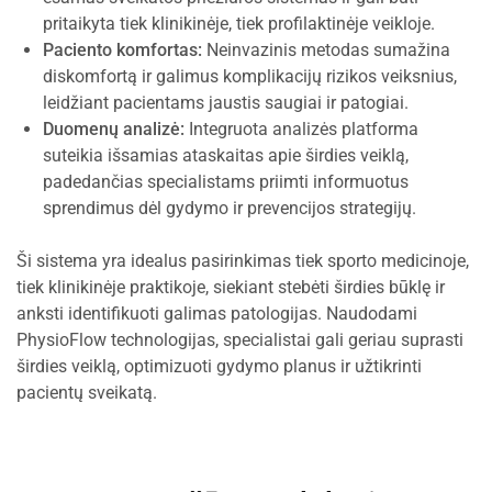
pritaikyta tiek klinikinėje, tiek profilaktinėje veikloje.
Paciento komfortas:
Neinvazinis metodas sumažina
diskomfortą ir galimus komplikacijų rizikos veiksnius,
leidžiant pacientams jaustis saugiai ir patogiai.
Duomenų analizė:
Integruota analizės platforma
suteikia išsamias ataskaitas apie širdies veiklą,
padedančias specialistams priimti informuotus
sprendimus dėl gydymo ir prevencijos strategijų.
Ši sistema yra idealus pasirinkimas tiek sporto medicinoje,
tiek klinikinėje praktikoje, siekiant stebėti širdies būklę ir
anksti identifikuoti galimas patologijas. Naudodami
PhysioFlow technologijas, specialistai gali geriau suprasti
širdies veiklą, optimizuoti gydymo planus ir užtikrinti
pacientų sveikatą.