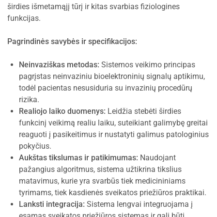
širdies išmetamąjį tūrį ir kitas svarbias fiziologines
funkcijas.
Pagrindinės savybės ir specifikacijos:
Neinvaziškas metodas:
Sistemos veikimo principas
pagrįstas neinvaziniu bioelektroninių signalų aptikimu,
todėl pacientas nesusiduria su invazinių procedūrų
rizika.
Realiojo laiko duomenys:
Leidžia stebėti širdies
funkcinį veikimą realiu laiku, suteikiant galimybę greitai
reaguoti į pasikeitimus ir nustatyti galimus patologinius
pokyčius.
Aukštas tikslumas ir patikimumas:
Naudojant
pažangius algoritmus, sistema užtikrina tikslius
matavimus, kurie yra svarbūs tiek medicininiams
tyrimams, tiek kasdienės sveikatos priežiūros praktikai.
Lanksti integracija:
Sistema lengvai integruojama į
esamas sveikatos priežiūros sistemas ir gali būti