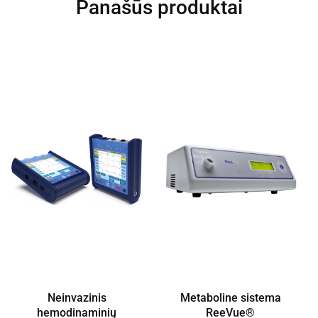
Panašūs produktai
Neinvazinis
Metaboline sistema
hemodinaminių
ReeVue®