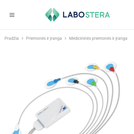
Labostera
Laboratorinė
ir
Pradžia
Priemonės ir įranga
Medicininės priemonės ir įranga
medicininė
įranga