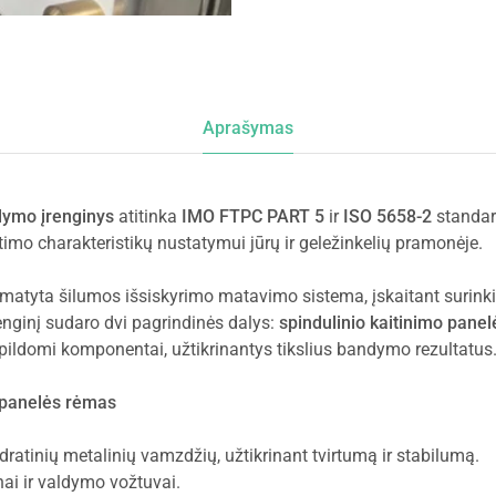
Aprašymas
dymo įrenginys
atitinka
IMO FTPC PART 5
ir
ISO 5658-2
standart
imo charakteristikų nustatymui jūrų ir geležinkelių pramonėje.
umatyta šilumos išsiskyrimo matavimo sistema, įskaitant surink
renginį sudaro dvi pagrindinės dalys:
spindulinio kaitinimo pane
apildomi komponentai, užtikrinantys tikslius bandymo rezultatus
o panelės rėmas
ratinių metalinių vamzdžių, užtikrinant tvirtumą ir stabilumą.
ai ir valdymo vožtuvai.