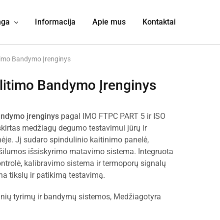
nga
Informacija
Apie mus
Kontaktai
timo Bandymo Įrenginys
litimo Bandymo Įrenginys
andymo įrenginys
pagal IMO FTPC PART 5 ir ISO
kirtas medžiagų degumo testavimui jūrų ir
ėje. Jį sudaro spindulinio kaitinimo panelė,
ir šilumos išsiskyrimo matavimo sistema. Integruota
ontrolė, kalibravimo sistema ir termoporų signalų
a tikslų ir patikimą testavimą.
inių tyrimų ir bandymų sistemos
,
Medžiagotyra