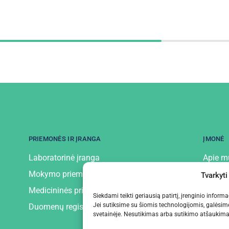
PRIEMONĖS IR ĮRANGA
ĮMONĖ
Laboratorinė įranga
Apie m
Mokymo priemonės ir įranga
Kontak
Tvarkyti
Medicininės priemonės ir įranga
Privatu
Siekdami teikti geriausią patirtį, įrenginio infor
Jei sutiksime su šiomis technologijomis, galėsim
Duomenų registratoriai
svetainėje. Nesutikimas arba sutikimo atšaukimas 