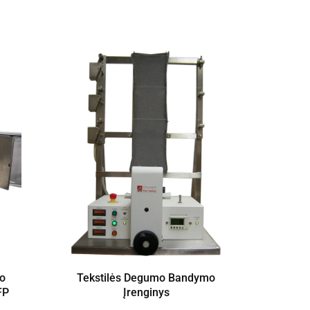
mo
Tekstilės Degumo Bandymo
Žai
FP
Įrenginys