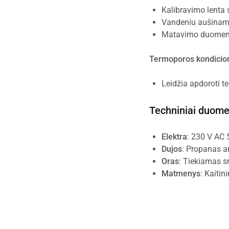
Kalibravimo lenta s
Vandeniu aušinamas
Matavimo duomenys
Termoporos kondicio
Leidžia apdoroti 
Techniniai duomen
Elektra
: 230 V AC 
Dujos
: Propanas ar
Oras
: Tiekiamas s
Matmenys
: Kaiti