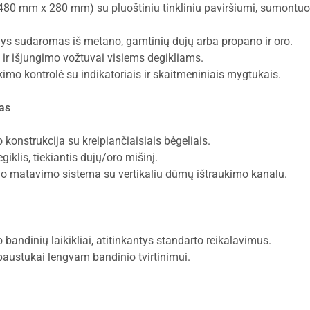
480 mm x 280 mm) su pluoštiniu tinkliniu paviršiumi, sumontuo
ys sudaromas iš metano, gamtinių dujų arba propano ir oro.
i ir išjungimo vožtuvai visiems degikliams.
kimo kontrolė su indikatoriais ir skaitmeniniais mygtukais.
mas
 konstrukcija su kreipiančiaisiais bėgeliais.
giklis, tiekiantis dujų/oro mišinį.
mo matavimo sistema su vertikaliu dūmų ištraukimo kanalu.
 bandinių laikikliai, atitinkantys standarto reikalavimus.
paustukai lengvam bandinio tvirtinimui.