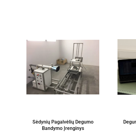
Sėdynių Pagalvėlių Degumo
Degum
Bandymo Įrenginys