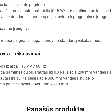
u kalcio silikato pagrindu.
 šilumos srauto matuoklis (0–5 W/cm²), kalibruotas ir su serti
 perduodami į duomenų registravimo ir programinės įrangos 
navimo įrenginys
termoporų signalus pagal bandymo standartų reikalavimus.
ys ir reikalavimai:
50 Hz arba 115 V AC 60 Hz
ba gamtinės dujos, srautas iki 0,8 l/s, slėgis 200 mm vandens s
rautas iki 10 l/s, slėgis apie 300 mm vandens stulpelio
nimo panelės dydis – 480 mm x 280 mm
Panašūs produktai