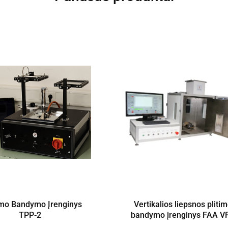
o Bandymo Įrenginys
Vertikalios liepsnos pliti
TPP-2
bandymo įrenginys FAA V