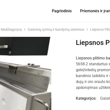
Pagrindinis
Priemonės ir įra
Medžiagotyra
Gaisrinių tyrimų ir bandymų sistemos
Liepsnos Pli
Liepsnos P
Liepsnos plitimo b
5658-2 standartus s
geležinkelių pramon
bandinio laikiklis 
dujų ir oro srauto k
apdorojimas užtikrin
Kategorijos:
Gaisr