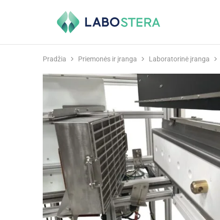
Labostera
Laboratorinė
ir
medicininė
įranga
Pradžia
Priemonės ir įranga
Laboratorinė įranga