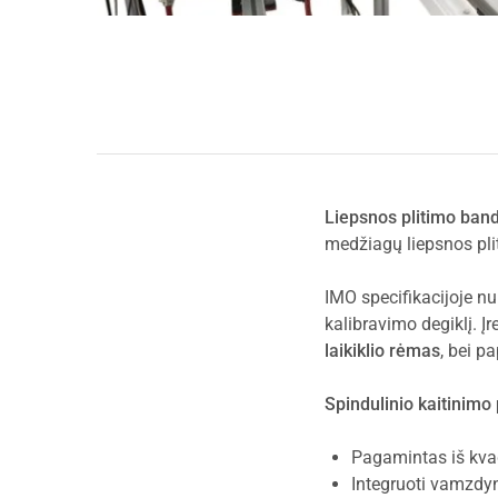
Liepsnos plitimo ban
medžiagų liepsnos plit
IMO specifikacijoje n
kalibravimo degiklį. Į
laikiklio rėmas
, bei p
Spindulinio kaitinim
Pagamintas iš kvad
Integruoti vamzdyn