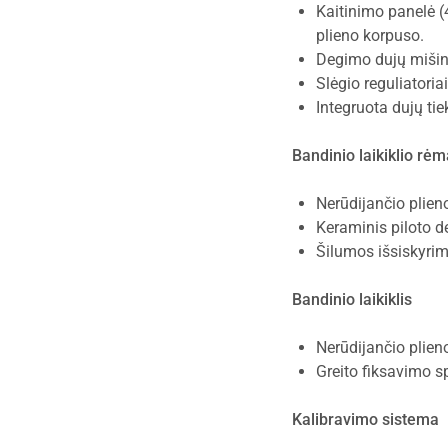
Kaitinimo panelė (
plieno korpuso.
Degimo dujų mišin
Slėgio reguliatoria
Integruota dujų tie
Bandinio laikiklio rė
Nerūdijančio plieno
Keraminis piloto de
Šilumos išsiskyri
Bandinio laikiklis
Nerūdijančio plieno
Greito fiksavimo s
Kalibravimo sistema