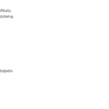
fikatu.
sistemą.
tulpelio