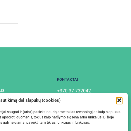
KONTAKTAI
us
+370 37 732042
info@labostera.lt
tai
 sutikimą dėl slapukų (cookies)
Chemijos g. 13, Kaunas
mo politika
macijai saugoti ir (arba) pasiekti naudojame tokias technologijas kaip slapukus.
e apdoroti duomenis, tokius kaip naršymo elgsena arba unikalūs ID šioje
gali neigiamai paveikti tam tikras funkcijas ir funkcijas.