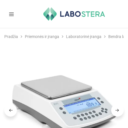
Labostera
Laboratorinė
ir
Pradžia
Priemonės ir įranga
Laboratorinė įranga
Bendra lab
medicininė
įranga