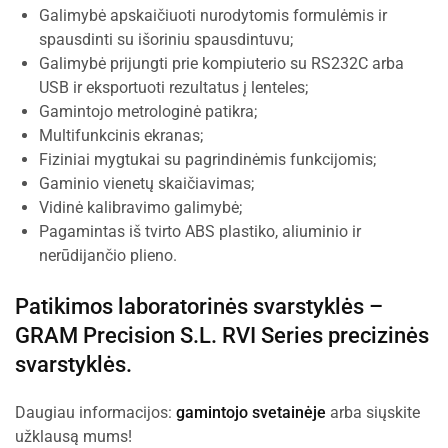
Galimybė apskaičiuoti nurodytomis formulėmis ir
spausdinti su išoriniu spausdintuvu;
Galimybė prijungti prie kompiuterio su RS232C arba
USB ir eksportuoti rezultatus į lenteles;
Gamintojo metrologinė patikra;
Multifunkcinis ekranas;
Fiziniai mygtukai su pagrindinėmis funkcijomis;
Gaminio vienetų skaičiavimas;
Vidinė kalibravimo galimybė;
Pagamintas iš tvirto ABS plastiko, aliuminio ir
nerūdijančio plieno.
Patikimos laboratorinės svarstyklės –
GRAM Precision S.L.
RVI Series precizinės
svarstyklės.
Daugiau informacijos:
gamintojo svetainėje
arba siųskite
užklausą mums!