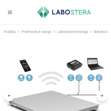
Labostera
Laboratorinė
ir
Pradžia
Priemonės ir įranga
Laboratorinė įranga
Bendra lab
medicininė
įranga