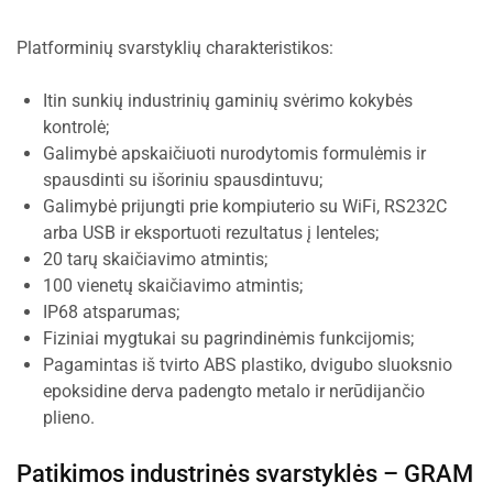
Platforminių svarstyklių charakteristikos:
Itin sunkių industrinių gaminių svėrimo kokybės
kontrolė;
Galimybė apskaičiuoti nurodytomis formulėmis ir
spausdinti su išoriniu spausdintuvu;
Galimybė prijungti prie kompiuterio su WiFi, RS232C
arba USB ir eksportuoti rezultatus į lenteles;
20 tarų skaičiavimo atmintis;
100 vienetų skaičiavimo atmintis;
IP68 atsparumas;
Fiziniai mygtukai su pagrindinėmis funkcijomis;
Pagamintas iš tvirto ABS plastiko, dvigubo sluoksnio
epoksidine derva padengto metalo ir nerūdijančio
plieno.
Patikimos industrinės svarstyklės –
GRAM