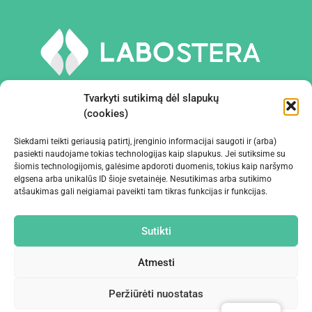
Tvarkyti sutikimą dėl slapukų
(cookies)
Siekdami teikti geriausią patirtį, įrenginio informacijai saugoti ir (arba)
PRIEMONĖS IR ĮRANGA
pasiekti naudojame tokias technologijas kaip slapukus. Jei sutiksime su
šiomis technologijomis, galėsime apdoroti duomenis, tokius kaip naršymo
elgsena arba unikalūs ID šioje svetainėje. Nesutikimas arba sutikimo
ĮMONĖ
atšaukimas gali neigiamai paveikti tam tikras funkcijas ir funkcijas.
KONTAKTAI
Sutikti
Atmesti
Peržiūrėti nuostatas