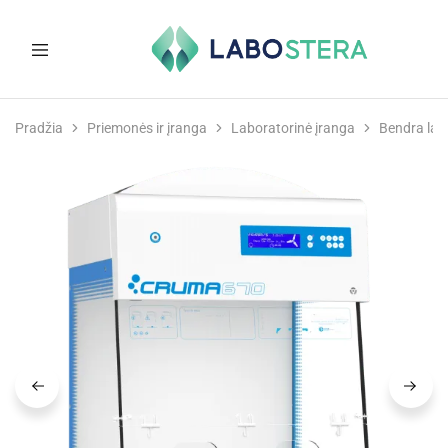
Labostera
Laboratorinė
ir
Pradžia
Priemonės ir įranga
Laboratorinė įranga
Bendra lab
medicininė
įranga