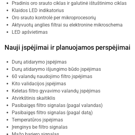
Pradinis oro srauto ciklas ir galutinė ištuštinimo ciklas
Klaidos LED indikatorius
Oro srauto kontrolė per mikroprocesorių
Aktyvuotų anglies filtrai su elektronine mikroschema
LED apšvietimas
Nauji įspėjimai ir planuojamos perspėjimai
Durų atidarymo įspėjimas
Durų atidarymo išjungimo būdo įspėjimas
60 valandų naudojimo filtro įspėjimas
Kito validacijos įspėjimas
Keletas filtro gyvavimo valandų įspėjimas
Atvirkštinis skaitiklis
Pasibaigęs filtro signalas (pagal valandas)
Pasibaigęs filtro signalas (pagal datą)
Temperatūros įspėjimas
Įrenginys be filtro signalas
Mažo barjero signalas