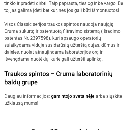
tinklo ir pradėti dirbti. Taip paprasta, tiesiog ir be vargo. Be
to, jas galima įdėti bet kur, nes jos gali būti išmontuotos!
Visos Classic serijos traukos spintos naudoja naująją
Cruma sukurtą ir patentuotą filtravimo sistemą (Išradimo
patentas Nr. 2397598), kuri apsaugo operatorių
sulaikydama viduje susidarūsią užterštą dujas, dūmus ir
daleles, nuolat atnaujindama laboratorijos orą ir
išvengdama nuotėkių, kurie gali užteršti aplinką.
Traukos spintos –
Cruma laboratorinių
baldų grupė
Daugiau informacijos:
gamintojo svetainėje
arba siųskite
užklausą mums!