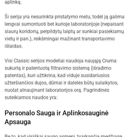
aplinką.
Ši serija yra nesurinkta pristatymo metu, todėl ją galima
lengvai sumontuoti bet kurioje laboratorijoje (nepaisant
siaurų koridorių, perpildytų laiptų ar sunkiai pasiekiamų
vietų ir pan.), reikšmingai mažinant transportavimo
išlaidas.
Visi Classic serijos modeliai naudoja naująją Cruma
sukurtą ir patentuotą filtravimo sistemą (išradimo
patentas), kuri užtikrina, kad viduje susidariusios
užteršiančios dujos, dūmai ir dalelės būtų sulaikytos,
nuolat atnaujinant laboratorijos orą. Pagrindinės
suteikiamos naudos yra:
Personalo Sauga ir Aplinkosauginė
Apsauga
Be to, kad visiškai saugo asmenį, tvarkančią medžiagą