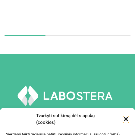
Tvarkyti sutikimą dėl slapukų
(cookies)
Siekdami teikti geriausią patirtį, įrenginio informacijai saugoti ir (arba)