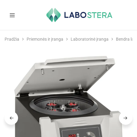
Labostera
Laboratorinė
ir
Pradžia
Priemonės ir įranga
Laboratorinė įranga
Bendra lab
medicininė
įranga