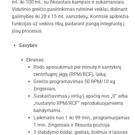
ml. iki 100 ml., su fiksuotais kampais ir sukamaisiais.
Vidutinio greičio pasirinkimas rutininei veiklai, didinant
galimybes iki 28 x 15 ml. vamzdelių. Kontrolė apibrėžia
funkcijas už veiklos ribų, padarant įrangą integruotą į
jūsų procesus.
Savybės
Ekranas:
Rodo apsisukimus per minutę ir santykinį
centrifuginį jėgą (RPM/RCF), laiką.
Greičio programavimas 50 RPM/10 xg
žingsniais.
Suskaičiavimas į viršų/į apačią nuo „0” arba
„nustatyto RPM/RCF” reprodukuojamiems
bandymams.
Laikmatis nuo 1 iki 99 min., programuojamas
1 min. žingsniais ir fiksuota pozicija.
3 stabdymo būdai: greitas, švelnus ir laisvas.