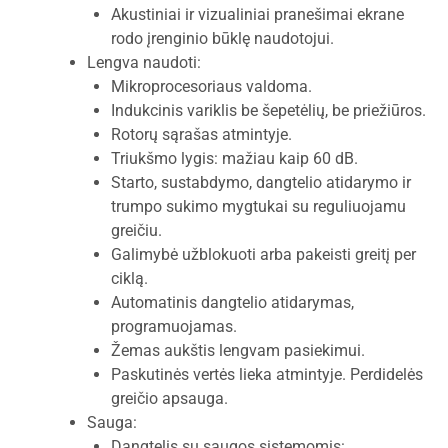
Akustiniai ir vizualiniai pranešimai ekrane
rodo įrenginio būklę naudotojui.
Lengva naudoti:
Mikroprocesoriaus valdoma.
Indukcinis variklis be šepetėlių, be priežiūros.
Rotorų sąrašas atmintyje.
Triukšmo lygis: mažiau kaip 60 dB.
Starto, sustabdymo, dangtelio atidarymo ir
trumpo sukimo mygtukai su reguliuojamu
greičiu.
Galimybė užblokuoti arba pakeisti greitį per
ciklą.
Automatinis dangtelio atidarymas,
programuojamas.
Žemas aukštis lengvam pasiekimui.
Paskutinės vertės lieka atmintyje. Perdidelės
greičio apsauga.
Sauga:
Dangtelis su saugos sistemomis: