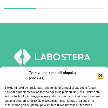
Tvarkyti sutikimą dėl slapukų
(cookies)
Siekdami teikti geriausią patirtį, įrenginio informacijai saugoti ir (arba)
PRIEMONĖS IR ĮRANGA
pasiekti naudojame tokias technologijas kaip slapukus. Jei sutiksime su
šiomis technologijomis, galėsime apdoroti duomenis, tokius kaip naršymo
elgsena arba unikalūs ID šioje svetainėje. Nesutikimas arba sutikimo
ĮMONĖ
atšaukimas gali neigiamai paveikti tam tikras funkcijas ir funkcijas.