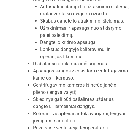
Automatinė dangtelio užrakinimo sistema,
motorizuota su dvigubu užraktu.
Skubus dangtelio atrakinimo išleidimas.
Užrakinimas ir apsauga nuo atidarymo
palei paleidimą.
Dangtelio kritimo apsauga.
Lankstus dangtyje kalibravimui ir
operacijos tikrinimui.
Disbalanso aptikimas ir išjungimas.
Apsaugos saugos žiedas tarp centrifugavimo
kameros ir korpuso.
Centrifugavimo kameros iš nerūdijančio
plieno (lengva valyti).
Skiedinys gali būti pašalintas uždarius
dangtelį. Hermeliniai dangtys.
Rotorai ir adapteriai autoklavuojami, lengvai
įrengiami naudotojo.
Priverstinė ventiliacija temperatūros