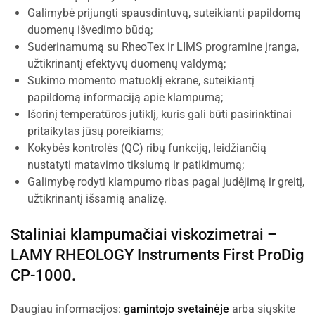
Galimybė prijungti spausdintuvą, suteikianti papildomą
duomenų išvedimo būdą;
Suderinamumą su RheoTex ir LIMS programine įranga,
užtikrinantį efektyvų duomenų valdymą;
Sukimo momento matuoklį ekrane, suteikiantį
papildomą informaciją apie klampumą;
Išorinį temperatūros jutiklį, kuris gali būti pasirinktinai
pritaikytas jūsų poreikiams;
Kokybės kontrolės (QC) ribų funkciją, leidžiančią
nustatyti matavimo tikslumą ir patikimumą;
Galimybę rodyti klampumo ribas pagal judėjimą ir greitį,
užtikrinantį išsamią analizę.
Staliniai klampumačiai viskozimetrai –
LAMY RHEOLOGY Instruments
First ProDig
CP-1000.
Daugiau informacijos:
gamintojo svetainėje
arba siųskite