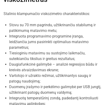
Stalinio klampumačio viskozimetro charakteristikos:
Stovu su 70 mm pagrindu, užtikrinančiu stabilumą ir
patikimumą matavimo metu;
Integruota programavimo programine įranga,
leidžiančia jums pasirinkti optimalius matavimo
parametrus;
Tiesioginiu matavimu su sustojimo laikmačiu,
suteikiančiu tikslius ir greitus rezultatus;
Daugiafunkcinė galimybė – analizė regresijos būdu ir
kreivės atvaizdavimas ekrane;
Vartotojo ir užrakto režimai, užtikrinantys saugų ir
patogų naudojimą;
Duomenų įrašymo ir perkėlimo galimybė per USB jungtį,
užtikrinant patogų duomenų valdymą;
Integruotą temperatūrinį zondą, padedantį kontroliuoti
matavimų aplinkybes;