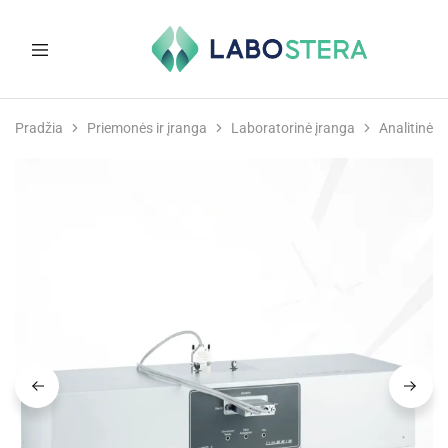
Labostera
Laboratorinė
ir
Pradžia
Priemonės ir įranga
Laboratorinė įranga
Analitinė į
medicininė
įranga