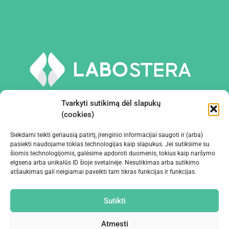
Tvarkyti sutikimą dėl slapukų
(cookies)
Siekdami teikti geriausią patirtį, įrenginio informacijai saugoti ir (arba)
PRIEMONĖS IR ĮRANGA
pasiekti naudojame tokias technologijas kaip slapukus. Jei sutiksime su
šiomis technologijomis, galėsime apdoroti duomenis, tokius kaip naršymo
elgsena arba unikalūs ID šioje svetainėje. Nesutikimas arba sutikimo
ĮMONĖ
atšaukimas gali neigiamai paveikti tam tikras funkcijas ir funkcijas.
KONTAKTAI
Sutikti
Atmesti