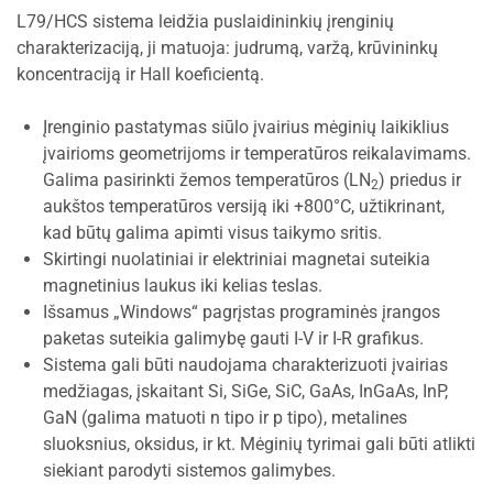
L79/HCS sistema leidžia puslaidininkių įrenginių
charakterizaciją, ji matuoja: judrumą, varžą, krūvininkų
koncentraciją ir Hall koeficientą.
Įrenginio pastatymas siūlo įvairius mėginių laikiklius
įvairioms geometrijoms ir temperatūros reikalavimams.
Galima pasirinkti žemos temperatūros (LN
) priedus ir
2
aukštos temperatūros versiją iki +800°C, užtikrinant,
kad būtų galima apimti visus taikymo sritis.
Skirtingi nuolatiniai ir elektriniai magnetai suteikia
magnetinius laukus iki kelias teslas.
Išsamus „Windows“ pagrįstas programinės įrangos
paketas suteikia galimybę gauti I-V ir I-R grafikus.
Sistema gali būti naudojama charakterizuoti įvairias
medžiagas, įskaitant Si, SiGe, SiC, GaAs, InGaAs, InP,
GaN (galima matuoti n tipo ir p tipo), metalines
sluoksnius, oksidus, ir kt. Mėginių tyrimai gali būti atlikti
siekiant parodyti sistemos galimybes.