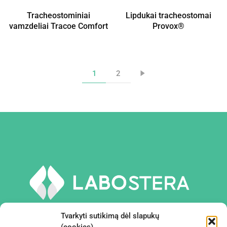
Tracheostominiai
Lipdukai tracheostomai
vamzdeliai Tracoe Comfort
Provox®
1
2
Tvarkyti sutikimą dėl slapukų