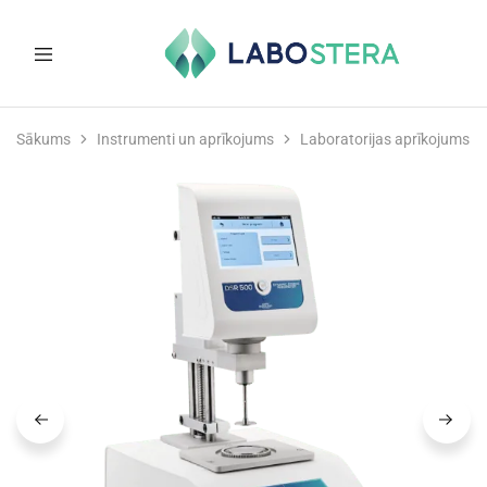
Labostera
Laboratorijas
un
Sākums
Instrumenti un aprīkojums
Laboratorijas aprīkojums
medicīnas
iekārtas