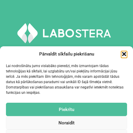
Pārvaldīt sīkfailu piekrišanu
Lai nodrošinātu jums vislabāko pieredzi, mēs izmantojam tādas
tehnoloģijas kā sīkfaili, lai uzglabātu un/vai piekļūtu informācijai jūsu
INSTRUMENTI UN APRĪKOJUMS
ierīcē. Ja mēs piekrītam šīm tehnoloģijām, mēs varam apstrādāt tādus
datus kā pārlūkošanas paradumi vai unikāli ID šajā tīmekļa vietnē.
Domstarpības vai piekrišanas atsaukšana var negatīvi ietekmēt noteiktas
UZŅĒMUMS
funkcijas un iespējas.
KONTAKTI
Piekrītu
Noraidīt