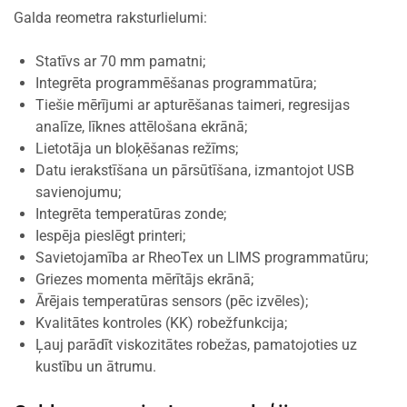
Galda reometra raksturlielumi:
Statīvs ar 70 mm pamatni;
Integrēta programmēšanas programmatūra;
Tiešie mērījumi ar apturēšanas taimeri, regresijas
analīze, līknes attēlošana ekrānā;
Lietotāja un bloķēšanas režīms;
Datu ierakstīšana un pārsūtīšana, izmantojot USB
savienojumu;
Integrēta temperatūras zonde;
Iespēja pieslēgt printeri;
Savietojamība ar RheoTex un LIMS programmatūru;
Griezes momenta mērītājs ekrānā;
Ārējais temperatūras sensors (pēc izvēles);
Kvalitātes kontroles (KK) robežfunkcija;
Ļauj parādīt viskozitātes robežas, pamatojoties uz
kustību un ātrumu.