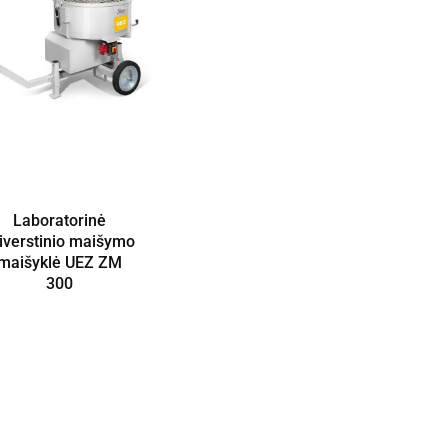
Laboratorinė
iverstinio maišymo
maišyklė UEZ ZM
300