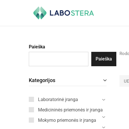
Labostera
Laboratorinė
ir
medicininė
įranga
Paieška
Rod
Paieška
Kategorijos
UE
Laboratorinė įranga
Medicininės priemonės ir įranga
Mokymo priemonės ir įranga