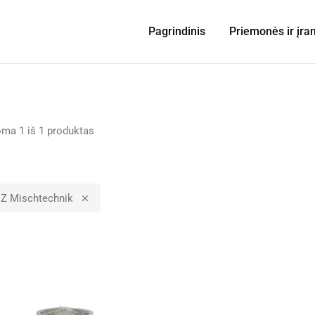
Pagrindinis
Priemonės ir įra
oma
1
iš
1
produktas
Z Mischtechnik