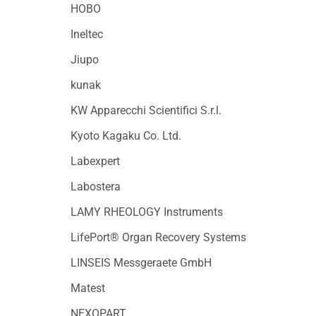
HOBO
Ineltec
Jiupo
kunak
KW Apparecchi Scientifici S.r.l.
Kyoto Kagaku Co. Ltd.
Labexpert
Labostera
LAMY RHEOLOGY Instruments
LifePort® Organ Recovery Systems
LINSEIS Messgeraete GmbH
Matest
NEXOPART