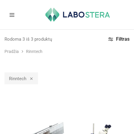
Labostera
Laboratorinė
ir
Filtras
Rodoma
3
iš
3
produktų
medicininė
įranga
Pradžia
Rinntech
Rinntech