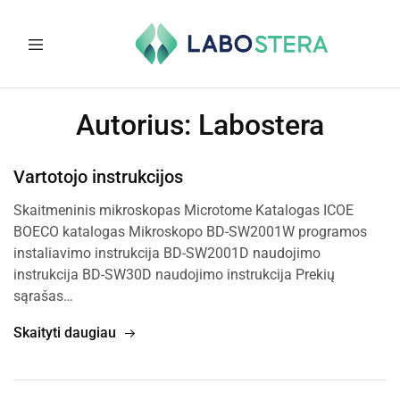
Labostera
Laboratorinė
ir
Autorius:
Labostera
medicininė
įranga
Vartotojo instrukcijos
Skaitmeninis mikroskopas Microtome Katalogas ICOE
BOECO katalogas Mikroskopo BD-SW2001W programos
instaliavimo instrukcija BD-SW2001D naudojimo
instrukcija BD-SW30D naudojimo instrukcija Prekių
sąrašas…
Skaityti daugiau