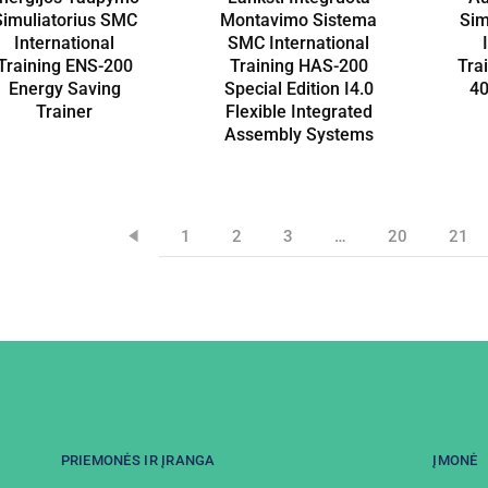
Simuliatorius SMC
Montavimo Sistema
Sim
International
SMC International
Training ENS-200
Training HAS-200
Tra
Energy Saving
Special Edition I4.0
40
Trainer
Flexible Integrated
Assembly Systems
1
2
3
…
20
21
PRIEMONĖS IR ĮRANGA
ĮMONĖ