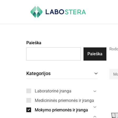
Labostera
Laboratorinė
ir
medicininė
įranga
Paieška
Rod
Paieška
Kategorijos
Mo
Laboratorinė įranga
Medicininės priemonės ir įranga
Mokymo priemonės ir įranga