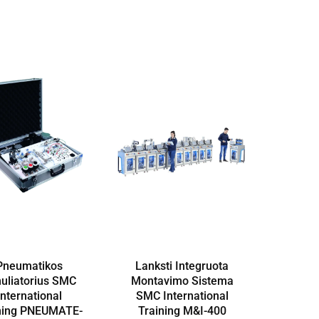
Pneumatikos
Lanksti Integruota
uliatorius SMC
Montavimo Sistema
International
SMC International
ning PNEUMATE-
Training M&I-400