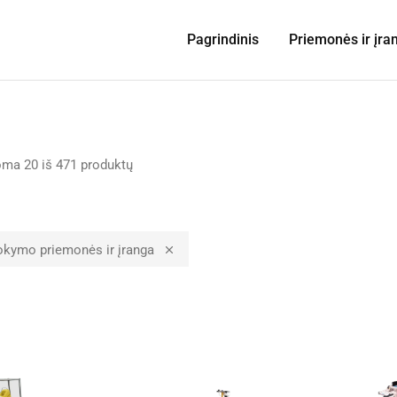
Pagrindinis
Priemonės ir įra
oma
20
iš
471
produktų
kymo priemonės ir įranga