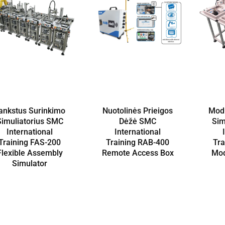
ankstus Surinkimo
Nuotolinės Prieigos
Modu
Simuliatorius SMC
Dėžė SMC
Sim
International
International
Training FAS-200
Training RAB-400
Tr
Flexible Assembly
Remote Access Box
Mod
Simulator