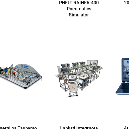
PNEUTRAINER-400
20
Pneumatics
Simulator
nergijos Taupymo
Lanksti Integruota
Au