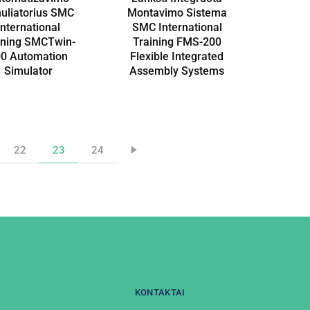
uliatorius SMC
Montavimo Sistema
International
SMC International
ining SMCTwin-
Training FMS-200
0 Automation
Flexible Integrated
Simulator
Assembly Systems
22
23
24
KONTAKTAI