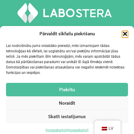
Pārvaldīt sīkfailu piekrišanu
Lai nodrošinātu jums vislabāko pieredzi, mēs izmantojam tādas
tehnoloģijas kā sīkfaili, lai uzglabātu un/vai piekļūtu informācijai jūsu
INSTRUMENTI UN APRĪKOJUMS
ierīcē. Ja mēs piekrītam šīm tehnoloģijām, mēs varam apstrādāt tādus
datus kā pārlūkošanas paradumi vai unikāli ID šajā tīmekļa vietnē.
Domstarpības vai piekrišanas atsaukšana var negatīvi ietekmēt noteiktas
UZŅĒMUMS
funkcijas un iespējas.
KONTAKTI
Piekrītu
Noraidīt
Skatīt iestatījumus
©2024 Labostera
LV
{nosaukums}
{nosaukums}