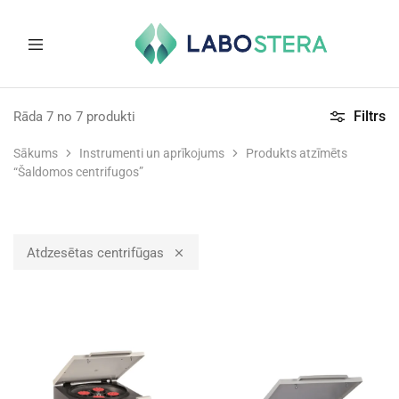
Labostera
Laboratorijas
un
Filtrs
Rāda
7
no
7
produkti
medicīnas
iekārtas
Sākums
Instrumenti un aprīkojums
Produkts atzīmēts
“Šaldomos centrifugos”
Atdzesētas centrifūgas