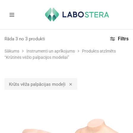
Labostera
Laboratorijas
un
Filtrs
Rāda
3
no
3
produkti
medicīnas
iekārtas
Sākums
Instrumenti un aprīkojums
Produkts atzīmēts
“Krūtinės vėžio palpacijos modeliai”
Krūts vēža palpācijas modeļi