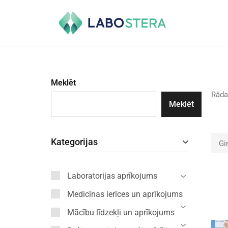
Labostera
Laboratorijas
un
medicīnas
iekārtas
Meklēt
Rāda
Meklēt
Kategorijas
Gi
Laboratorijas aprīkojums
Medicīnas ierīces un aprīkojums
Mācību līdzekļi un aprīkojums