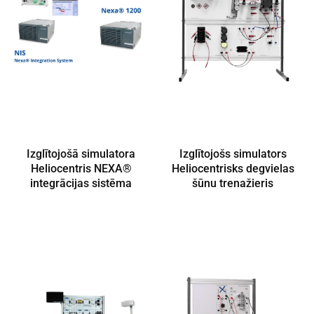
Izglītojošā simulatora
Izglītojošs simulators
Heliocentris NEXA®
Heliocentrisks degvielas
integrācijas sistēma
šūnu trenažieris