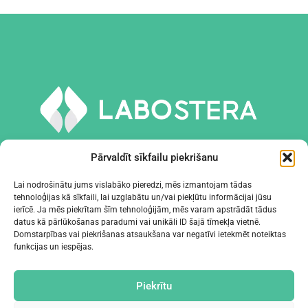
Pārvaldīt sīkfailu piekrišanu
Lai nodrošinātu jums vislabāko pieredzi, mēs izmantojam tādas
tehnoloģijas kā sīkfaili, lai uzglabātu un/vai piekļūtu informācijai jūsu
INSTRUMENTI UN APRĪKOJUMS
ierīcē. Ja mēs piekrītam šīm tehnoloģijām, mēs varam apstrādāt tādus
datus kā pārlūkošanas paradumi vai unikāli ID šajā tīmekļa vietnē.
Domstarpības vai piekrišanas atsaukšana var negatīvi ietekmēt noteiktas
UZŅĒMUMS
funkcijas un iespējas.
KONTAKTI
Piekrītu