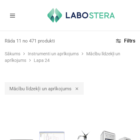
Labostera
Laboratorijas
un
Filtrs
Rāda
11
no
471
produkti
medicīnas
iekārtas
Sākums
Instrumenti un aprīkojums
Mācību līdzekļi un
aprīkojums
Lapa 24
Mācību līdzekļi un aprīkojums