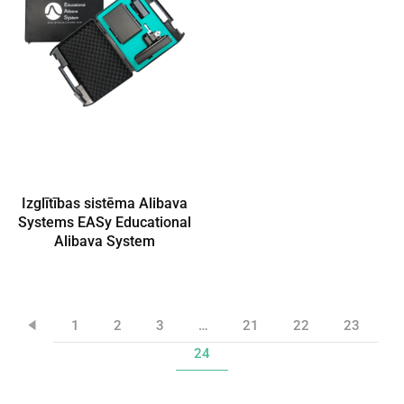
Izglītības sistēma Alibava
Systems EASy Educational
Alibava System
1
2
3
…
21
22
23
24