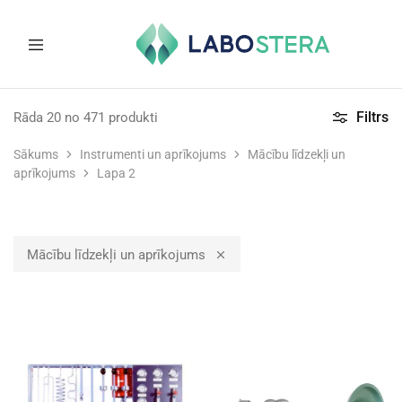
Labostera
Laboratorijas
un
Filtrs
Rāda
20
no
471
produkti
medicīnas
iekārtas
Sākums
Instrumenti un aprīkojums
Mācību līdzekļi un
aprīkojums
Lapa 2
Mācību līdzekļi un aprīkojums