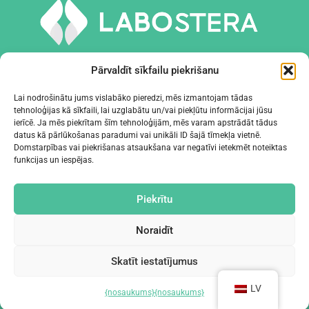
Pārvaldīt sīkfailu piekrišanu
Lai nodrošinātu jums vislabāko pieredzi, mēs izmantojam tādas
tehnoloģijas kā sīkfaili, lai uzglabātu un/vai piekļūtu informācijai jūsu
INSTRUMENTI UN APRĪKOJUMS
ierīcē. Ja mēs piekrītam šīm tehnoloģijām, mēs varam apstrādāt tādus
datus kā pārlūkošanas paradumi vai unikāli ID šajā tīmekļa vietnē.
Domstarpības vai piekrišanas atsaukšana var negatīvi ietekmēt noteiktas
UZŅĒMUMS
funkcijas un iespējas.
KONTAKTI
Piekrītu
Noraidīt
Skatīt iestatījumus
©2024 Labostera
LV
{nosaukums}
{nosaukums}