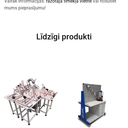
Vairāk informācijas:
ražotāja tīmekļa vietnē
vai nosūtiet
mums pieprasījumu!
Līdzīgi produkti