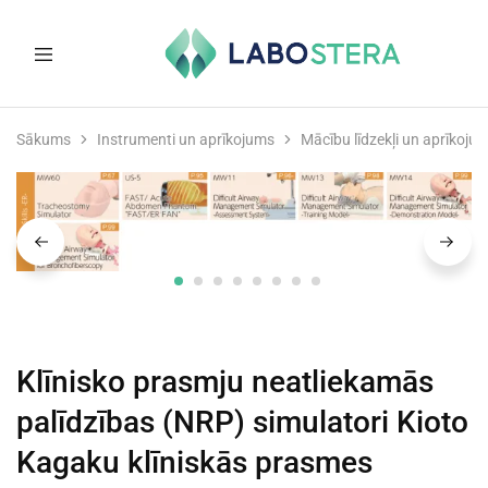
Labostera
Laboratorijas
un
Sākums
Instrumenti un aprīkojums
Mācību līdzekļi un aprīkoju
medicīnas
iekārtas
Klīnisko prasmju neatliekamās
palīdzības (NRP) simulatori Kioto
Kagaku klīniskās prasmes