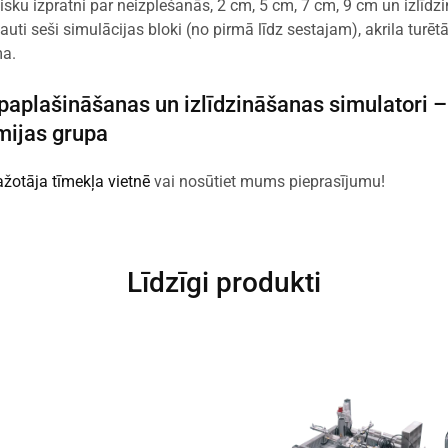
tisku izpratni par neizplešanās, 2 cm, 5 cm, 7 cm, 9 cm un izlīd
uti seši simulācijas bloki (no pirmā līdz sestajam), akrila turētā
a.
aplašināšanas un izlīdzināšanas simulatori 
ijas grupa
ažotāja tīmekļa vietnē
vai nosūtiet mums pieprasījumu!
Līdzīgi produkti