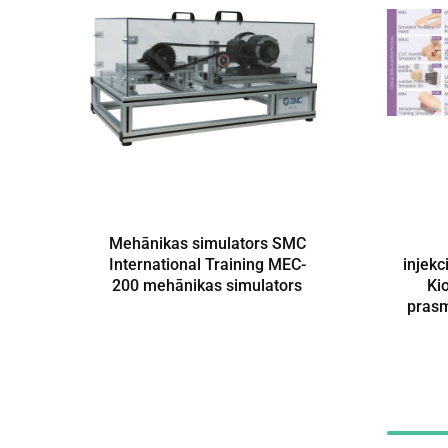
Mehānikas simulators SMC
International Training MEC-
injekc
200 mehānikas simulators
Ki
prasm