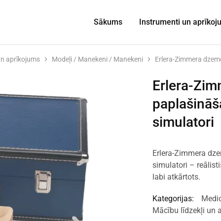
Sākums
Instrumenti un aprīko
un aprīkojums
Modeļi / Manekeni / Manekeni
Erlera-Zimmera dzemd
Erlera-Zi
paplašināš
simulatori
Erlera-Zimmera dz
simulatori – reālis
labi atkārtots.
Kategorijas:
Medic
Mācību līdzekļi un 