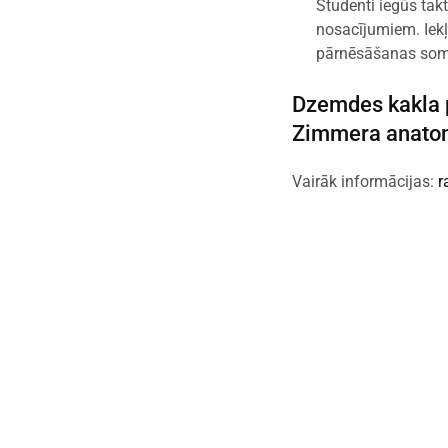
Studenti iegūs tak
nosacījumiem. Iekļa
pārnēsāšanas som
Dzemdes kakla p
Zimmera anatom
Vairāk informācijas:
r