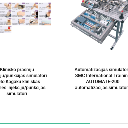
Klīnisko prasmju
Automatizācijas simulato
iju/punkcijas simulatori
SMC International Traini
oto Kagaku klīniskās
AUTOMATE-200
es injekciju/punkcijas
automatizācijas simulato
simulatori