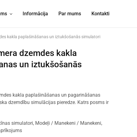
jums
Informācija
Par mums
Kontakti
es kakla paplašināšanas un iztukšošanās simulatori
mmera dzemdes kakla
anas un iztukšošanās
emdes kakla paplašināšanas un pagarināšanas
tiska dzemdību simulācijas pieredze. Katrs posms ir
īnas simulatori
,
Modeļi / Manekeni / Manekeni
,
aprīkojums