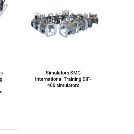
rs
Simulators SMC
Rūpni
ng
International Training SIF-
simul
400 simulators
Train
rs
proc