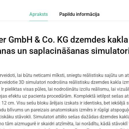
Apraksts
Papildu informācija
er GmbH & Co. KG dzemdes kakla
nas un saplacināšanas simulator
ārveidoti, lai būtu neticami mīksti, sniegtu reālistisku sajūtu un
veidotie 3D simulatori nodrošina reālistisku dzemdes kakla iz
 pieliktas visas pūles, lai nodrošinātu izcilu reālismu, lai vizu
rejas efektu uz pacienta procedūrām. Komplektā ietilpst sešas a
12 cm. Visu sešu bloku ārējais izskats ir identisks, bet iekšējā st
udu blīvums un pareizais anatomiskais izmērs ir rūpīgi atspoguļo
stiskāku stāvokli. Simulatori attēlo sešas dažādas dzemdes kakl
o tām aizmugurē ir skaidri atzīmēta, lai norādītu, kādā stāvoklī