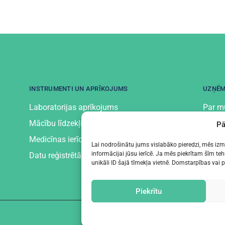
INSTRUMENTI UN APRĪKOJUMS
UZŅĒ
Laboratorijas aprīkojums
Par 
Mācību līdzekļi un aprīkojums
Konta
Pā
Medicīnas ierīces un aprīkojums
Privāt
Lai nodrošinātu jums vislabāko pieredzi, mēs izma
informācijai jūsu ierīcē. Ja mēs piekrītam šīm 
Datu reģistrētāji
unikāli ID šajā tīmekļa vietnē. Domstarpības vai 
Piekrītu