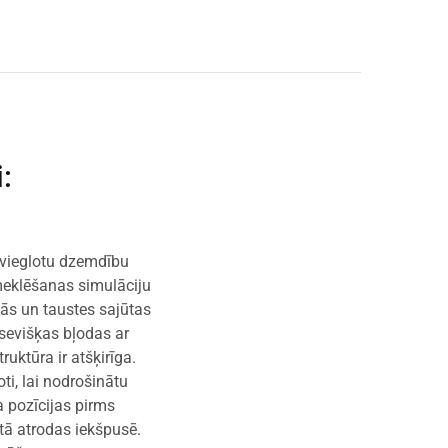
i
:
 atvieglotu dzemdību
meklēšanas simulāciju
ālās un taustes sajūtas
tsevišķas bļodas ar
ruktūra ir atšķirīga.
ti, lai nodrošinātu
a pozīcijas pirms
 tā atrodas iekšpusē.