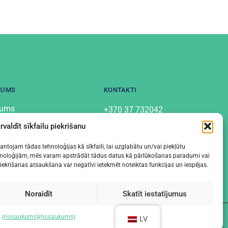
MUMS
KONTAKTI
mums
+370 37 732042
info@labostera.lt
kti
rvaldīt sīkfailu piekrišanu
Ķīmijas iela 13, Kauņa
uma politika
ntojam tādas tehnoloģijas kā sīkfaili, lai uzglabātu un/vai piekļūtu
tehnoloģijām, mēs varam apstrādāt tādus datus kā pārlūkošanas paradumi vai
piekrišanas atsaukšana var negatīvi ietekmēt noteiktas funkcijas un iespējas.
Noraidīt
Skatīt iestatījumus
{nosaukums}
{nosaukums}
LV