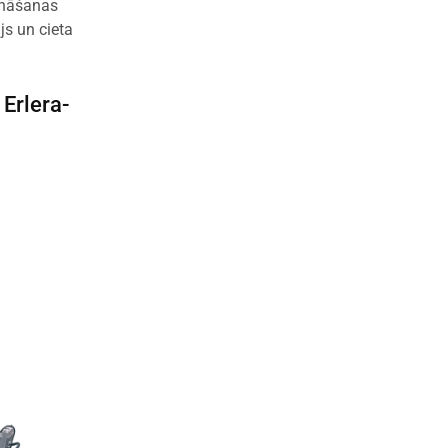
zināšanas
js un cieta
–
Erlera-