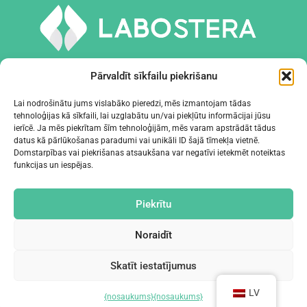
Pārvaldīt sīkfailu piekrišanu
Lai nodrošinātu jums vislabāko pieredzi, mēs izmantojam tādas
tehnoloģijas kā sīkfaili, lai uzglabātu un/vai piekļūtu informācijai jūsu
INSTRUMENTI UN APRĪKOJUMS
ierīcē. Ja mēs piekrītam šīm tehnoloģijām, mēs varam apstrādāt tādus
datus kā pārlūkošanas paradumi vai unikāli ID šajā tīmekļa vietnē.
Domstarpības vai piekrišanas atsaukšana var negatīvi ietekmēt noteiktas
UZŅĒMUMS
funkcijas un iespējas.
KONTAKTI
Piekrītu
Noraidīt
Skatīt iestatījumus
©2024 Labostera
LV
{nosaukums}
{nosaukums}