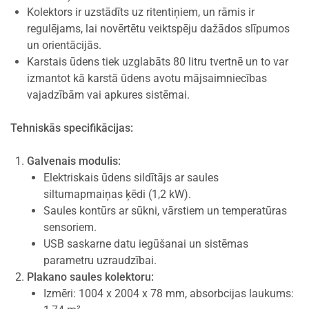
Kolektors ir uzstādīts uz ritentiņiem, un rāmis ir
regulējams, lai novērtētu veiktspēju dažādos slīpumos
un orientācijās.
Karstais ūdens tiek uzglabāts 80 litru tvertnē un to var
izmantot kā karstā ūdens avotu mājsaimniecības
vajadzībām vai apkures sistēmai.
Tehniskās specifikācijas:
Galvenais modulis:
Elektriskais ūdens sildītājs ar saules
siltumapmaiņas ķēdi (1,2 kW).
Saules kontūrs ar sūkni, vārstiem un temperatūras
sensoriem.
USB saskarne datu iegūšanai un sistēmas
parametru uzraudzībai.
Plakano saules kolektoru:
Izmēri: 1004 x 2004 x 78 mm, absorbcijas laukums: