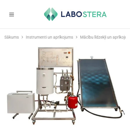
Labostera
Laboratorijas
un
Sākums
Instrumenti un aprīkojums
Mācību līdzekļi un aprīkoju
medicīnas
iekārtas