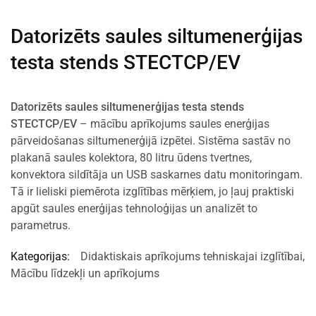
Datorizēts saules siltumenerģijas
testa stends STECTCP/EV
Datorizēts saules siltumenerģijas testa stends
STECTCP/EV
– mācību aprīkojums saules enerģijas
pārveidošanas siltumenerģijā izpētei. Sistēma sastāv no
plakanā saules kolektora, 80 litru ūdens tvertnes,
konvektora sildītāja un USB saskarnes datu monitoringam.
Tā ir lieliski piemērota izglītības mērķiem, jo ļauj praktiski
apgūt saules enerģijas tehnoloģijas un analizēt to
parametrus.
Kategorijas:
Didaktiskais aprīkojums tehniskajai izglītībai
,
Mācību līdzekļi un aprīkojums