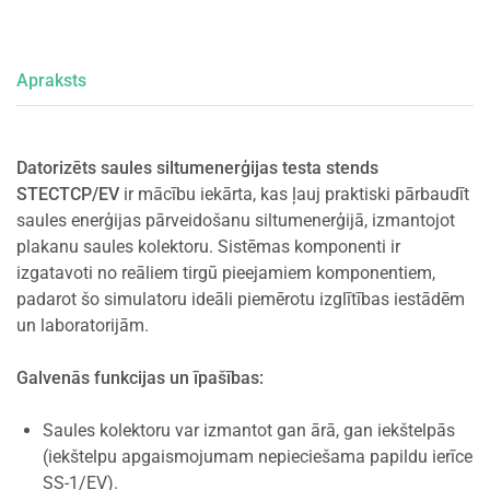
Apraksts
Datorizēts saules siltumenerģijas testa stends
STECTCP/EV
ir mācību iekārta, kas ļauj praktiski pārbaudīt
saules enerģijas pārveidošanu siltumenerģijā, izmantojot
plakanu saules kolektoru. Sistēmas komponenti ir
izgatavoti no reāliem tirgū pieejamiem komponentiem,
padarot šo simulatoru ideāli piemērotu izglītības iestādēm
un laboratorijām.
Galvenās funkcijas un īpašības:
Saules kolektoru var izmantot gan ārā, gan iekštelpās
(iekštelpu apgaismojumam nepieciešama papildu ierīce
SS-1/EV).