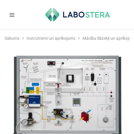
Labostera
Laboratorijas
un
Sākums
Instrumenti un aprīkojums
Mācību līdzekļi un aprīkoju
medicīnas
iekārtas