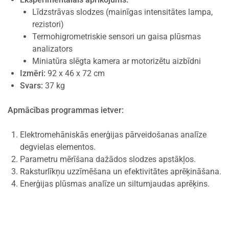
Līdzstrāvas slodzes (mainīgas intensitātes lampa,
rezistori)
Termohigrometriskie sensori un gaisa plūsmas
analizators
Miniatūra slēgta kamera ar motorizētu aizbīdni
Izmēri:
92 x 46 x 72 cm
Svars:
37 kg
Apmācības programmas ietver:
Elektromehāniskās enerģijas pārveidošanas analīze
degvielas elementos.
Parametru mērīšana dažādos slodzes apstākļos.
Raksturlīkņu uzzīmēšana un efektivitātes aprēķināšana.
Enerģijas plūsmas analīze un siltumjaudas aprēķins.