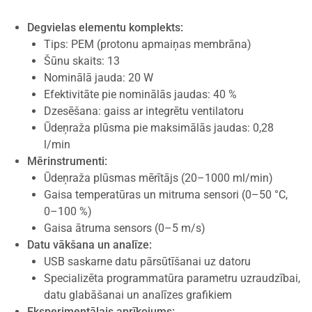
Degvielas elementu komplekts:
Tips: PEM (protonu apmaiņas membrāna)
Šūnu skaits: 13
Nominālā jauda: 20 W
Efektivitāte pie nominālās jaudas: 40 %
Dzesēšana: gaiss ar integrētu ventilatoru
Ūdeņraža plūsma pie maksimālās jaudas: 0,28
l/min
Mērinstrumenti:
Ūdeņraža plūsmas mērītājs (20–1000 ml/min)
Gaisa temperatūras un mitruma sensori (0–50 °C,
0–100 %)
Gaisa ātruma sensors (0–5 m/s)
Datu vākšana un analīze:
USB saskarne datu pārsūtīšanai uz datoru
Specializēta programmatūra parametru uzraudzībai,
datu glabāšanai un analīzes grafikiem
Eksperimentālais aprīkojums: