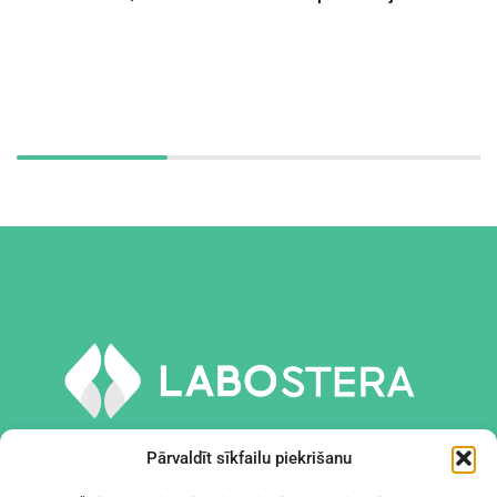
Pārvaldīt sīkfailu piekrišanu