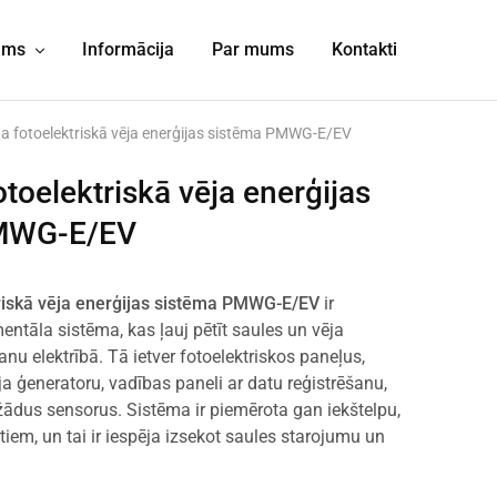
jums
Informācija
Par mums
Kontakti
ta fotoelektriskā vēja enerģijas sistēma PMWG-E/EV
otoelektriskā vēja enerģijas
MWG-E/EV
triskā vēja enerģijas sistēma PMWG-E/EV
ir
entāla sistēma, kas ļauj pētīt saules un vēja
nu elektrībā. Tā ietver fotoelektriskos paneļus,
ja ģeneratoru, vadības paneli ar datu reģistrēšanu,
ādus sensorus. Sistēma ir piemērota gan iekštelpu,
iem, un tai ir iespēja izsekot saules starojumu un