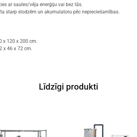
es ar saules/vēja enerģiju vai bez tās.
līta starp slodzēm un akumulatoru pēc nepieciešamības.
0 x 120 x 200 cm.
2 x 46 x 72 cm.
Līdzīgi produkti