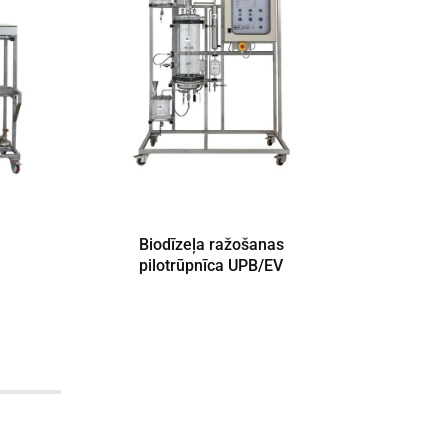
Biodīzeļa ražošanas
pilotrūpnīca UPB/EV
eks