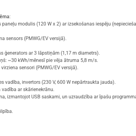
stēma
:
s paneļu modulis (120 W x 2) ar izsekošanas iespēju (nepieci
ma sensors (PMWG/EV versijā).
s ģenerators ar 3 lāpstiņām (1,17 m diametrs).
riņš: ~30 kWh/mēnesī pie vēja ātruma 5,8 m/s.
 virziena sensori (PMWG/EV versijā).
es vadība, invertors (230 V, 600 W nepārtraukta jauda).
 vadība ar skārienekrānu.
ana, izmantojot USB saskarni, un uzraudzība ar īpašu programm
ilpība.