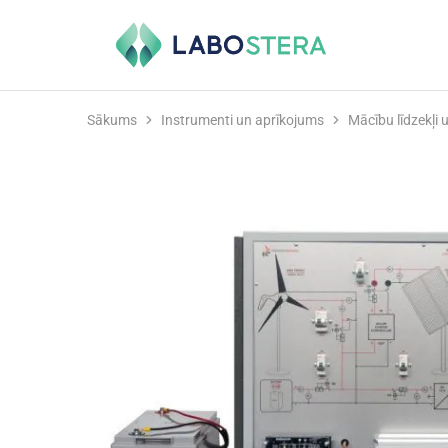
Labostera
Laboratorijas
un
medicīnas
iekārtas
Sākums
Instrumenti un aprīkojums
Mācību līdzekļi 