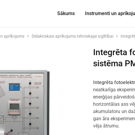
Sākums
Instrumenti un aprīko
un aprīkojums
Didaktiskais aprīkojums tehniskajai izglītībai
Integrē
Integrēta f
sistēma P
Integrēta fotoelek
neatkarīga eksperim
enerģijas pārveidoša
horizontālas ass vē
akumulatoru un daž
gan āra eksperiment
vēja ātrumu.