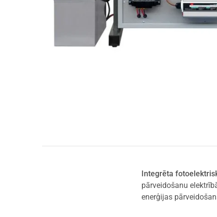
Integrēta fotoelektr
pārveidošanu elektrībā
enerģijas pārveidošan