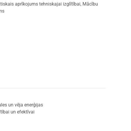
tiskais aprīkojums tehniskajai izglītībai
,
Mācību
ums
les un vēja enerģijas
tībai un efektīvai