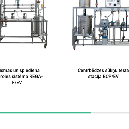
ūsmas un spiediena
Centrbēdzes sūkņu testa
troles sistēma REGA-
stacija BCP/EV
F/EV