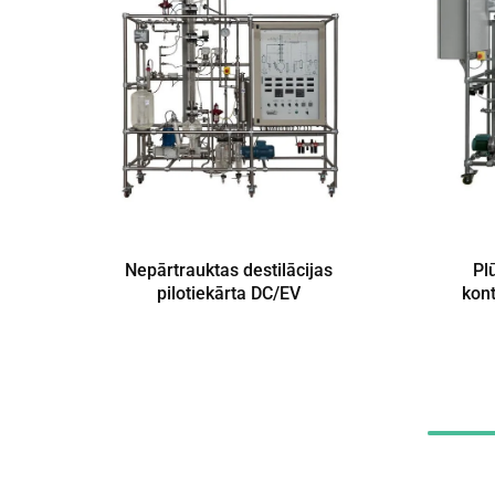
Nepārtrauktas destilācijas
Pl
pilotiekārta DC/EV
kon