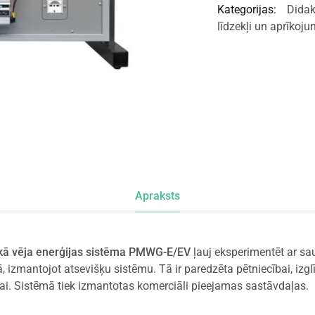
Kategorijas:
Didak
līdzekļi un aprīkoj
Apraksts
iskā vēja enerģijas sistēma PMWG-E/EV
ļauj eksperimentēt ar sau
, izmantojot atsevišķu sistēmu. Tā ir paredzēta pētniecībai, izglī
ai. Sistēmā tiek izmantotas komerciāli pieejamas sastāvdaļas.