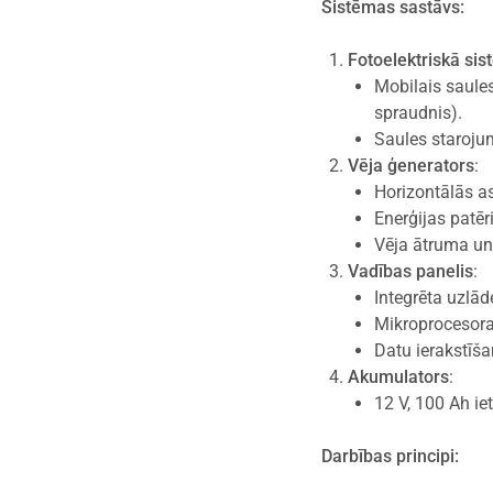
Sistēmas sastāvs:
Fotoelektriskā si
Mobilais saule
spraudnis).
Saules staroju
Vēja ģenerators
:
Horizontālās as
Enerģijas patē
Vēja ātruma un
Vadības panelis
:
Integrēta uzlād
Mikroprocesora
Datu ierakstīš
Akumulators
:
12 V, 100 Ah iet
Darbības principi: