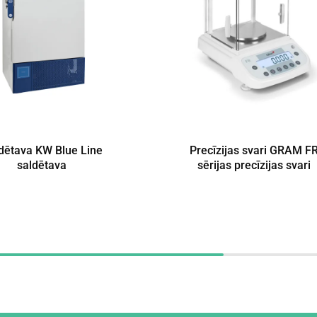
dētava KW Blue Line
Precīzijas svari GRAM F
saldētava
sērijas precīzijas svari