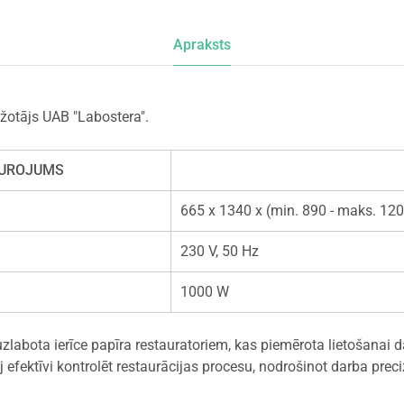
Apraksts
žotājs UAB "Labostera".
TUROJUMS
665 x 1340 x (min. 890 - maks. 12
230 V, 50 Hz
1000 W
zlabota ierīce papīra restauratoriem, kas piemērota lietošanai 
efektīvi kontrolēt restaurācijas procesu, nodrošinot darba precizi