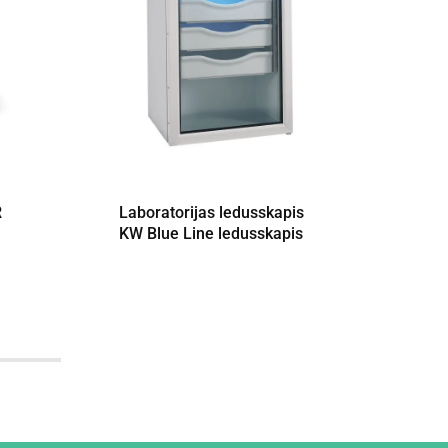
R
Laboratorijas ledusskapis
Precī
KW Blue Line ledusskapis
GRAM 