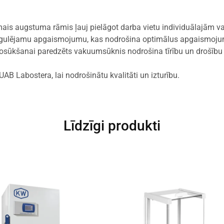
amais augstuma rāmis ļauj pielāgot darba vietu individuālajām 
egulējamu apgaismojumu, kas nodrošina optimālus apgaismoju
nosūkšanai paredzēts vakuumsūknis nodrošina tīrību un drošību 
 UAB Labostera, lai nodrošinātu kvalitāti un izturību.
Līdzīgi produkti