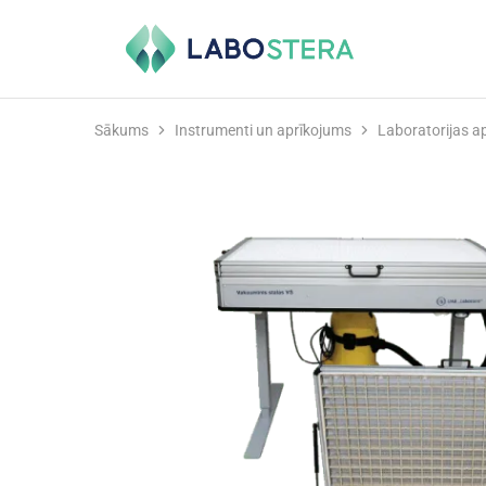
Labostera
Laboratorijas
un
medicīnas
iekārtas
Sākums
Instrumenti un aprīkojums
Laboratorijas a