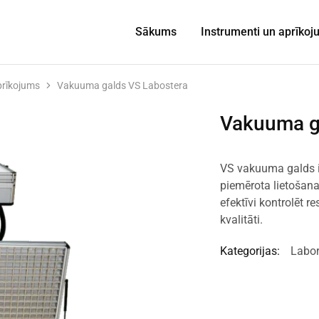
Sākums
Instrumenti un aprīko
prīkojums
Vakuuma galds VS Labostera
Vakuuma g
VS vakuuma galds ir
piemērota lietošana
efektīvi kontrolēt r
kvalitāti.
Kategorijas:
Labor