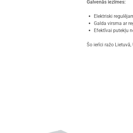
Galvenās iezīmes:
Elektriski regulēj
Galda virsma ar r
Efektīvai putekļu 
Šo ierīci ražo Lietuvā,