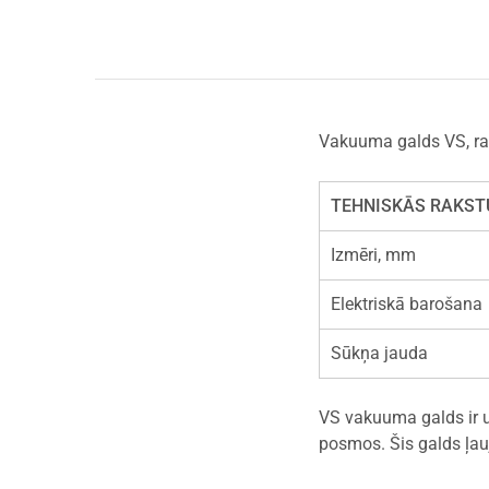
Vakuuma galds VS, ra
TEHNISKĀS RAKS
Izmēri, mm
Elektriskā barošana
Sūkņa jauda
VS vakuuma galds ir u
posmos. Šis galds ļauj 