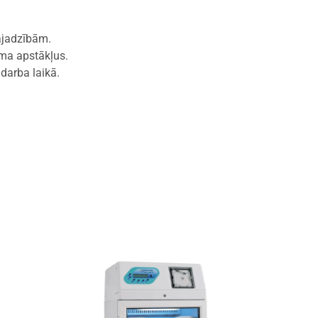
vajadzībām.
ma apstākļus.
darba laikā.