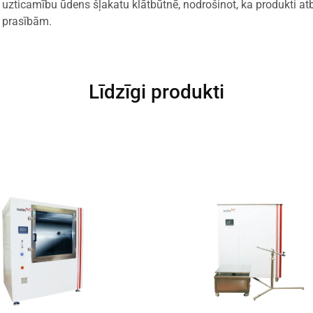
 uzticamību ūdens šļakatu klātbūtnē, nodrošinot, ka produkti at
s prasībām.
Līdzīgi produkti