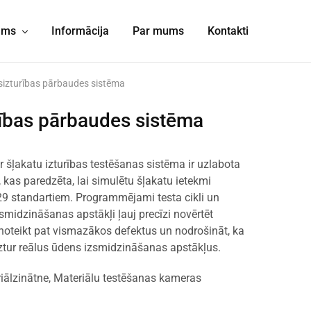
jums
Informācija
Par mums
Kontakti
izturības pārbaudes sistēma
ības pārbaudes sistēma
r šļakatu izturības testēšanas sistēma ir uzlabota
 kas paredzēta, lai simulētu šļakatu ietekmi
9 standartiem. Programmējami testa cikli un
smidzināšanas apstākļi ļauj precīzi novērtēt
, noteikt pat vismazākos defektus un nodrošināt, ka
iztur reālus ūdens izsmidzināšanas apstākļus.
iālzinātne
,
Materiālu testēšanas kameras