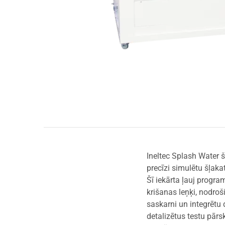
Ineltec Splash Water š
precīzi simulētu šļak
Šī iekārta ļauj progra
krišanas leņķi, nodroš
saskarni un integrētu 
detalizētus testu pārs