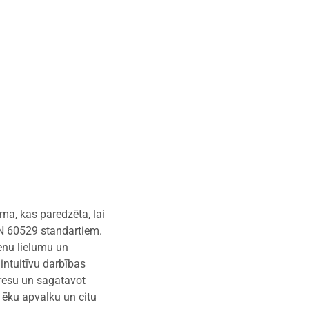
ma, kas paredzēta, lai
EN 60529 standartiem.
ienu lielumu un
 intuitīvu darbības
gresu un sagatavot
, ēku apvalku un citu