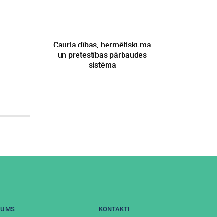
Caurlaidības, hermētiskuma
Ūde
un pretestības pārbaudes
sistēma
MUMS
KONTAKTI