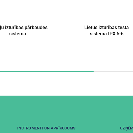
ļu izturības pārbaudes
Lietus izturības testa
sistēma
sistēma IPX 5-6
INSTRUMENTI UN APRĪKOJUMS
UZŅĒ