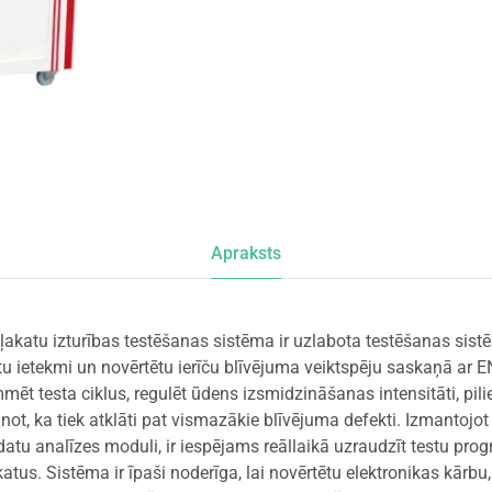
Apraksts
ļakatu izturības testēšanas sistēma ir uzlabota testēšanas sistē
atu ietekmi un novērtētu ierīču blīvējuma veiktspēju saskaņā ar 
mmēt testa ciklus, regulēt ūdens izsmidzināšanas intensitāti, pil
inot, ka tiek atklāti pat vismazākie blīvējuma defekti. Izmantojot
datu analīzes moduli, ir iespējams reāllaikā uzraudzīt testu pro
katus. Sistēma ir īpaši noderīga, lai novērtētu elektronikas kārbu