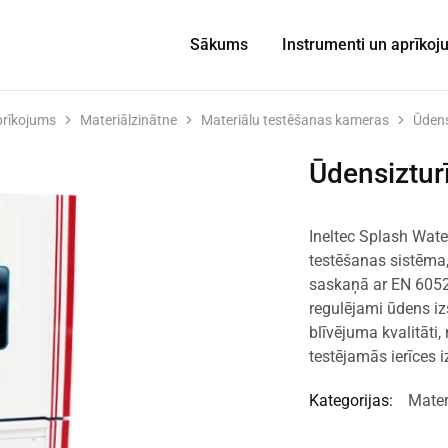
Sākums
Instrumenti un aprīko
prīkojums
Materiālzinātne
Materiālu testēšanas kameras
Ūdens
Ūdensiztur
Ineltec Splash Wate
testēšanas sistēma,
saskaņā ar EN 6052
regulējami ūdens iz
blīvējuma kvalitāti
testējamās ierīces 
Kategorijas:
Mater