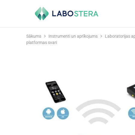
Labostera
Laboratorijas
un
medicīnas
iekārtas
Sākums
Instrumenti un aprīkojums
Laboratorijas a
platformas svari