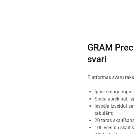
GRAM Preci
svari
Platformas svaru rak
Īpaši smagu rūpnie
Spēja aprēķināt, iz
Iespēja izveidot s
tabulām;
20 taras skaitīšan
100 vienību skaitī