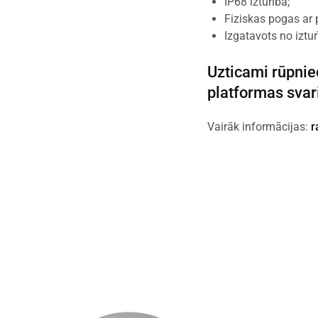
IP68 izturība;
Fiziskas pogas ar
Izgatavots no izt
Uzticami rūpnie
platformas svar
Vairāk informācijas:
r