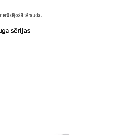
nerūsējošā tērauda.
ga sērijas