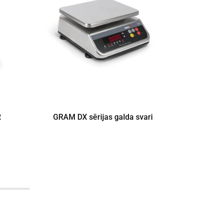
R
GRAM DX sērijas galda svari
Mit
GRA