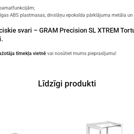
 pamatfunkcijām;
urīgas ABS plastmasas, divslāņu epoksīda pārklājuma metāla un 
ciskie svari –
GRAM Precision SL
XTREM Tortu
i.
ažotāja tīmekļa vietnē
vai nosūtiet mums pieprasījumu!
Līdzīgi produkti