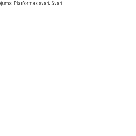
kojums
,
Platformas svari
,
Svari