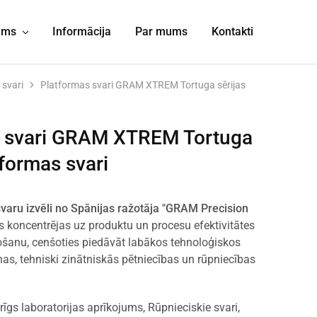
jums
Informācija
Par mums
Kontakti
 svari
Platformas svari GRAM XTREM Tortuga sērijas
s svari GRAM XTREM Tortuga
tformas svari
varu izvēli no Spānijas ražotāja "GRAM Precision
 koncentrējas uz produktu un procesu efektivitātes
ošanu, cenšoties piedāvāt labākos tehnoloģiskos
as, tehniski zinātniskās pētniecības un rūpniecības
rīgs laboratorijas aprīkojums
,
Rūpnieciskie svari
,