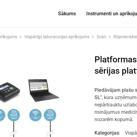
Sākums
Instrumenti un aprīko
prīkojums
Vispārīgs laboratorijas aprīkojums
Svari
Rūpnieciskie
Platforma
sērijas pla
Piedāvājam plašu s
SL"
, kura uzņēmums
nepārtrauktu uzlab
risinājumus medicīn
nozarēm kopumā.
Kategorijas:
Vispā