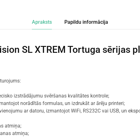
Apraksts
Papildu informācija
sion SL XTREM Tortuga sērijas p
sturojums:
cisko izstrādājumu svēršanas kvalitātes kontrole;
mantojot norādītās formulas, un izdrukāt ar ārēju printeri;
avienojumu ar datoru, izmantojot WiFi, RS232C vai USB, un ekspo
as atmiņa;
šanas atmiņa;