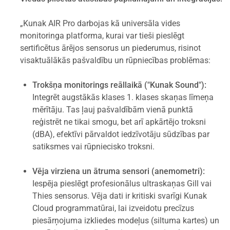
„Kunak AIR Pro darbojas kā universāla vides
monitoringa platforma, kurai var tieši pieslēgt
sertificētus ārējos sensorus un piederumus, risinot
visaktuālākās pašvaldību un rūpniecības problēmas:
Trokšņa monitorings reāllaikā ("Kunak Sound"):
Integrēt augstākās klases 1. klases skaņas līmeņa
mērītāju. Tas ļauj pašvaldībām vienā punktā
reģistrēt ne tikai smogu, bet arī apkārtējo troksni
(dBA), efektīvi pārvaldot iedzīvotāju sūdzības par
satiksmes vai rūpniecisko troksni.
Vēja virziena un ātruma sensori (anemometri):
Iespēja pieslēgt profesionālus ultraskaņas Gill vai
Thies sensorus. Vēja dati ir kritiski svarīgi Kunak
Cloud programmatūrai, lai izveidotu precīzus
piesārņojuma izkliedes modeļus (siltuma kartes) un