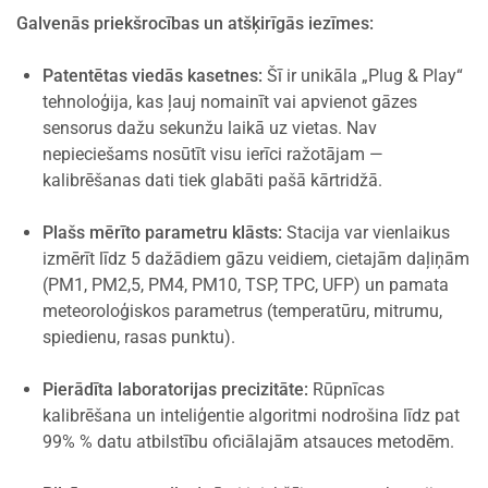
Galvenās priekšrocības un atšķirīgās iezīmes:
Patentētas viedās kasetnes:
Šī ir unikāla „Plug & Play“
tehnoloģija, kas ļauj nomainīt vai apvienot gāzes
sensorus dažu sekunžu laikā uz vietas. Nav
nepieciešams nosūtīt visu ierīci ražotājam —
kalibrēšanas dati tiek glabāti pašā kārtridžā.
Plašs mērīto parametru klāsts:
Stacija var vienlaikus
izmērīt līdz 5 dažādiem gāzu veidiem, cietajām daļiņām
(PM1, PM2,5, PM4, PM10, TSP, TPC, UFP) un pamata
meteoroloģiskos parametrus (temperatūru, mitrumu,
spiedienu, rasas punktu).
Pierādīta laboratorijas precizitāte:
Rūpnīcas
kalibrēšana un inteliģentie algoritmi nodrošina līdz pat
99% % datu atbilstību oficiālajām atsauces metodēm.