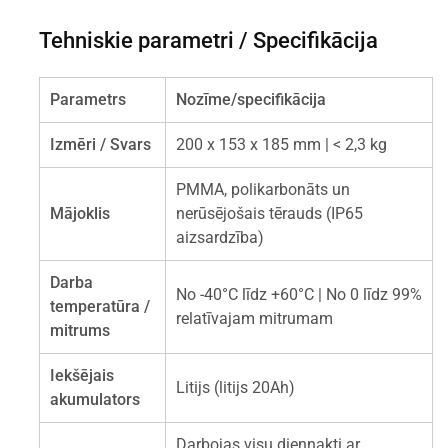
Tehniskie parametri / Specifikācija
Parametrs
Nozīme/specifikācija
Izmēri / Svars
200 x 153 x 185 mm | < 2,3 kg
PMMA, polikarbonāts un
Mājoklis
nerūsējošais tērauds (IP65
aizsardzība)
Darba
No -40°C līdz +60°C | No 0 līdz 99%
temperatūra /
relatīvajam mitrumam
mitrums
Iekšējais
Litijs (litijs 20Ah)
akumulators
Darbojas visu diennakti ar