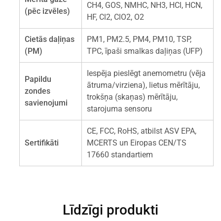
CH4, GOS, NMHC, NH3, HCl, HCN,
(pēc izvēles)
HF, Cl2, ClO2, O2
Cietās daļiņas
PM1, PM2.5, PM4, PM10, TSP,
(PM)
TPC, īpaši smalkas daļiņas (UFP)
Iespēja pieslēgt anemometru (vēja
Papildu
ātruma/virziena), lietus mērītāju,
zondes
trokšņa (skaņas) mērītāju,
savienojumi
starojuma sensoru
CE, FCC, RoHS, atbilst ASV EPA,
Sertifikāti
MCERTS un Eiropas CEN/TS
17660 standartiem
Līdzīgi produkti