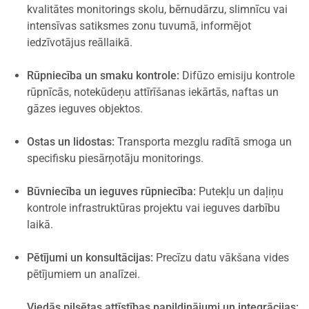
kvalitātes monitorings skolu, bērnudārzu, slimnīcu vai
intensīvas satiksmes zonu tuvumā, informējot
iedzīvotājus reāllaikā.
Rūpniecība un smaku kontrole:
Difūzo emisiju kontrole
rūpnīcās, notekūdeņu attīrīšanas iekārtās, naftas un
gāzes ieguves objektos.
Ostas un lidostas:
Transporta mezglu radītā smoga un
specifisku piesārņotāju monitorings.
Būvniecība un ieguves rūpniecība:
Putekļu un daļiņu
kontrole infrastruktūras projektu vai ieguves darbību
laikā.
Pētījumi un konsultācijas:
Precīzu datu vākšana vides
pētījumiem un analīzei.
Viedās pilsētas attīstības papildinājumi un integrācijas: