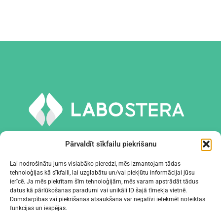
Pārvaldīt sīkfailu piekrišanu
Lai nodrošinātu jums vislabāko pieredzi, mēs izmantojam tādas
tehnoloģijas kā sīkfaili, lai uzglabātu un/vai piekļūtu informācijai jūsu
INSTRUMENTI UN APRĪKOJUMS
ierīcē. Ja mēs piekrītam šīm tehnoloģijām, mēs varam apstrādāt tādus
datus kā pārlūkošanas paradumi vai unikāli ID šajā tīmekļa vietnē.
Domstarpības vai piekrišanas atsaukšana var negatīvi ietekmēt noteiktas
UZŅĒMUMS
funkcijas un iespējas.