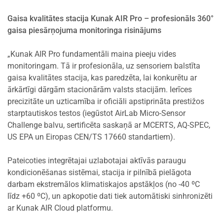
Gaisa kvalitātes stacija Kunak AIR Pro – profesionāls 360°
gaisa piesārņojuma monitoringa risinājums
„Kunak AIR Pro fundamentāli maina pieeju vides
monitoringam. Tā ir profesionāla, uz sensoriem balstīta
gaisa kvalitātes stacija, kas paredzēta, lai konkurētu ar
ārkārtīgi dārgām stacionārām valsts stacijām. Ierīces
precizitāte un uzticamība ir oficiāli apstiprināta prestižos
starptautiskos testos (iegūstot AirLab Micro-Sensor
Challenge balvu, sertificēta saskaņā ar MCERTS, AQ-SPEC,
US EPA un Eiropas CEN/TS 17660 standartiem).
Pateicoties integrētajai uzlabotajai aktīvās paraugu
kondicionēšanas sistēmai, stacija ir pilnībā pielāgota
darbam ekstremālos klimatiskajos apstākļos (no -40 ºC
līdz +60 ºC), un apkopotie dati tiek automātiski sinhronizēti
ar Kunak AIR Cloud platformu.