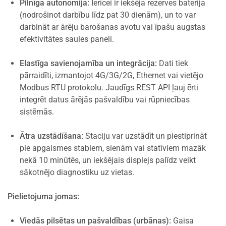
Pilnīga autonomija:
Ierīcei ir iekšēja rezerves baterija
(nodrošinot darbību līdz pat 30 dienām), un to var
darbināt ar ārēju barošanas avotu vai īpašu augstas
efektivitātes saules paneli.
Elastīga savienojamība un integrācija:
Dati tiek
pārraidīti, izmantojot 4G/3G/2G, Ethernet vai vietējo
Modbus RTU protokolu. Jaudīgs REST API ļauj ērti
integrēt datus ārējās pašvaldību vai rūpniecības
sistēmās.
Ātra uzstādīšana:
Staciju var uzstādīt un piestiprināt
pie apgaismes stabiem, sienām vai statīviem mazāk
nekā 10 minūtēs, un iekšējais displejs palīdz veikt
sākotnējo diagnostiku uz vietas.
Pielietojuma jomas:
Viedās pilsētas un pašvaldības (urbānas):
Gaisa