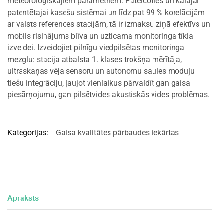
meteoroloģiskajiem parametriem. Pateicoties unikālajai
patentētajai kasešu sistēmai un līdz pat 99 % korelācijām
ar valsts references stacijām, tā ir izmaksu ziņā efektīvs un
mobils risinājums blīva un uzticama monitoringa tīkla
izveidei. Izveidojiet pilnīgu viedpilsētas monitoringa
mezglu: stacija atbalsta 1. klases trokšņa mērītāja,
ultraskaņas vēja sensoru un autonomu saules moduļu
tiešu integrāciju, ļaujot vienlaikus pārvaldīt gan gaisa
piesārņojumu, gan pilsētvides akustiskās vides problēmas.
Kategorijas:
Gaisa kvalitātes pārbaudes iekārtas
Apraksts