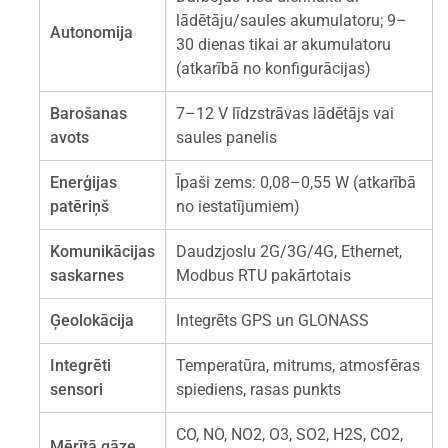
lādētāju/saules akumulatoru; 9–
Autonomija
30 dienas tikai ar akumulatoru
(atkarībā no konfigurācijas)
Barošanas
7–12 V līdzstrāvas lādētājs vai
avots
saules panelis
Enerģijas
Īpaši zems: 0,08–0,55 W (atkarībā
patēriņš
no iestatījumiem)
Komunikācijas
Daudzjoslu 2G/3G/4G, Ethernet,
saskarnes
Modbus RTU pakārtotais
Ģeolokācija
Integrēts GPS un GLONASS
Integrēti
Temperatūra, mitrums, atmosfēras
sensori
spiediens, rasas punkts
CO, NO, NO2, O3, SO2, H2S, CO2,
Mērītā gāze