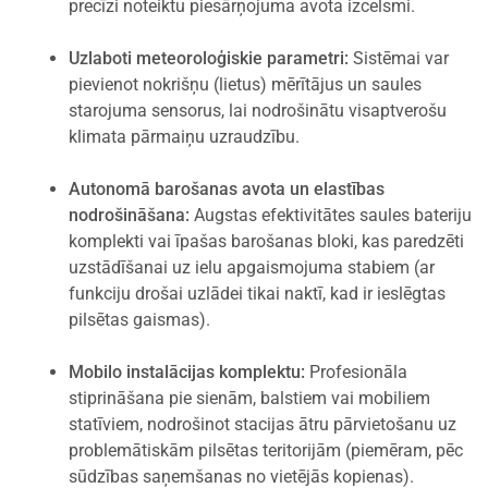
precīzi noteiktu piesārņojuma avota izcelsmi.
Uzlaboti meteoroloģiskie parametri:
Sistēmai var
pievienot nokrišņu (lietus) mērītājus un saules
starojuma sensorus, lai nodrošinātu visaptverošu
klimata pārmaiņu uzraudzību.
Autonomā barošanas avota un elastības
nodrošināšana:
Augstas efektivitātes saules bateriju
komplekti vai īpašas barošanas bloki, kas paredzēti
uzstādīšanai uz ielu apgaismojuma stabiem (ar
funkciju drošai uzlādei tikai naktī, kad ir ieslēgtas
pilsētas gaismas).
Mobilo instalācijas komplektu:
Profesionāla
stiprināšana pie sienām, balstiem vai mobiliem
statīviem, nodrošinot stacijas ātru pārvietošanu uz
problemātiskām pilsētas teritorijām (piemēram, pēc
sūdzības saņemšanas no vietējās kopienas).