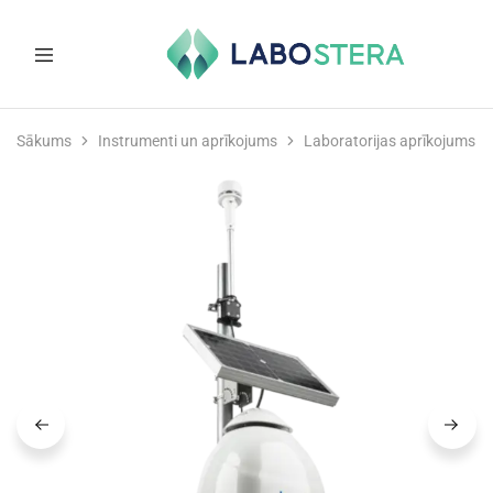
Labostera
Laboratorijas
un
Sākums
Instrumenti un aprīkojums
Laboratorijas aprīkojums
medicīnas
iekārtas