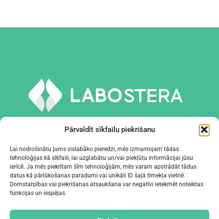
Pārvaldīt sīkfailu piekrišanu
Lai nodrošinātu jums vislabāko pieredzi, mēs izmantojam tādas
tehnoloģijas kā sīkfaili, lai uzglabātu un/vai piekļūtu informācijai jūsu
INSTRUMENTI UN APRĪKOJUMS
ierīcē. Ja mēs piekrītam šīm tehnoloģijām, mēs varam apstrādāt tādus
datus kā pārlūkošanas paradumi vai unikāli ID šajā tīmekļa vietnē.
Domstarpības vai piekrišanas atsaukšana var negatīvi ietekmēt noteiktas
UZŅĒMUMS
funkcijas un iespējas.