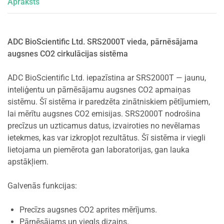
Apraksts
ADC BioScientific Ltd. SRS2000T vieda, pārnēsājama
augsnes CO2 cirkulācijas sistēma
ADC BioScientific Ltd. iepazīstina ar SRS2000T — jaunu,
inteliģentu un pārnēsājamu augsnes CO2 apmaiņas
sistēmu. Šī sistēma ir paredzēta zinātniskiem pētījumiem,
lai mērītu augsnes CO2 emisijas. SRS2000T nodrošina
precīzus un uzticamus datus, izvairoties no nevēlamas
ietekmes, kas var izkropļot rezultātus. Šī sistēma ir viegli
lietojama un piemērota gan laboratorijas, gan lauka
apstākļiem.
Galvenās funkcijas:
Precīzs augsnes CO2 aprites mērījums.
Pārnēsājams un viegls dizains.